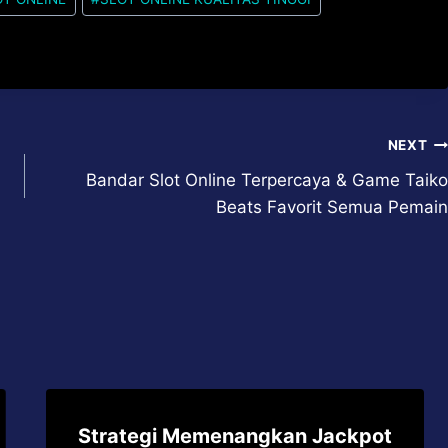
NEXT
Bandar Slot Online Terpercaya & Game Taiko
Beats Favorit Semua Pemain
Strategi Memenangkan Jackpot