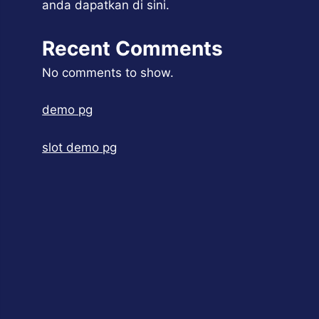
anda dapatkan di sini.
Recent Comments
No comments to show.
demo pg
slot demo pg