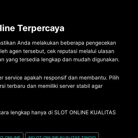
line Terpercaya
pastikan Anda melakukan beberapa pengecekan
 oleh agen tersebut, cek reputasi melalui ulasan
an yang tersedia lengkap dan mudah digunakan.
er service apakah responsif dan membantu. Pilih
 terbaru dan memiliki server stabil agar
ecara lengkap hanya di
SLOT ONLINE KUALITAS
OT ONLINE
#
SLOT ONLINE KUALITAS TINGGI