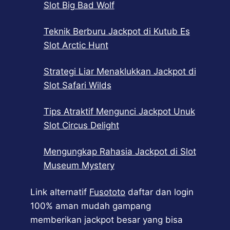
Slot Big Bad Wolf
Teknik Berburu Jackpot di Kutub Es
Slot Arctic Hunt
Strategi Liar Menaklukkan Jackpot di
Slot Safari Wilds
Tips Atraktif Mengunci Jackpot Unuk
Slot Circus Delight
Mengungkap Rahasia Jackpot di Slot
Museum Mystery
Link alternatif
Fusototo
daftar dan login
100% aman mudah gampang
memberikan jackpot besar yang bisa