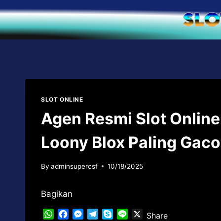
Skip
to
content
SLOT ONLINE
Agen Resmi Slot Onlin
Loony Blox Paling Gaco
By
adminsupercsf
10/18/2025
Bagikan
W
F
M
T
S
L
X
Share