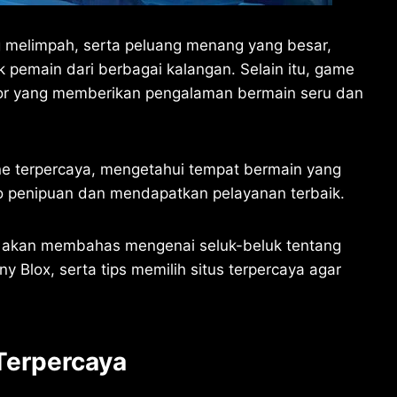
ng melimpah, serta peluang menang yang besar,
k pemain dari berbagai kalangan. Selain itu, game
gacor yang memberikan pengalaman bermain seru dan
ine terpercaya, mengetahui tempat bermain yang
iko penipuan dan mendapatkan pelayanan terbaik.
akan membahas mengenai seluk-beluk tentang
y Blox, serta tips memilih situs terpercaya agar
Terpercaya