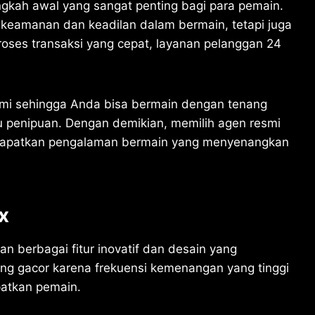
ngkah awal yang sangat penting bagi para pemain.
 keamanan dan keadilan dalam bermain, tetapi juga
oses transaksi yang cepat, layanan pelanggan 24
esmi sehingga Anda bisa bermain dengan tenang
 penipuan. Dengan demikian, memilih agen resmi
endapatkan pengalaman bermain yang menyenangkan
x
 berbagai fitur inovatif dan desain yang
ling gacor karena frekuensi kemenangan yang tinggi
patkan pemain.