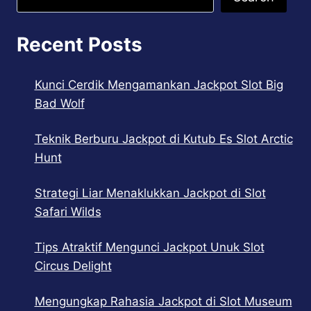
Recent Posts
Kunci Cerdik Mengamankan Jackpot Slot Big
Bad Wolf
Teknik Berburu Jackpot di Kutub Es Slot Arctic
Hunt
Strategi Liar Menaklukkan Jackpot di Slot
Safari Wilds
Tips Atraktif Mengunci Jackpot Unuk Slot
Circus Delight
Mengungkap Rahasia Jackpot di Slot Museum