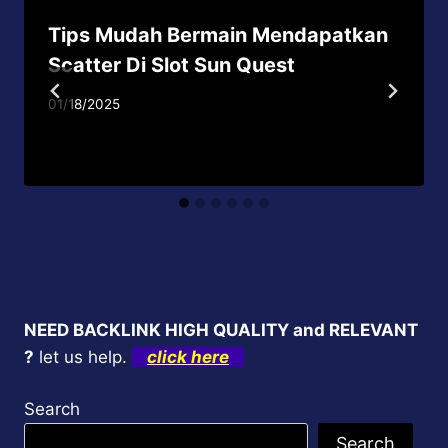
Tips Mudah Bermain Mendapatkan
Scatter Di Slot Sun Quest
01/18/2025
NEED BACKLINK HIGH QUALITY and RELEVANT
?
let us help.
click here
Search
Search