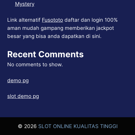
Mystery
Link alternatif
Fusototo
daftar dan login 100%
aman mudah gampang memberikan jackpot
besar yang bisa anda dapatkan di sini.
Recent Comments
No comments to show.
demo pg
slot demo pg
© 2026
SLOT ONLINE KUALITAS TINGGI