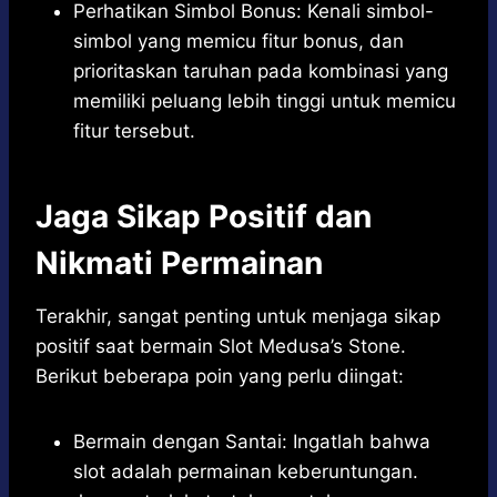
Perhatikan Simbol Bonus: Kenali simbol-
simbol yang memicu fitur bonus, dan
prioritaskan taruhan pada kombinasi yang
memiliki peluang lebih tinggi untuk memicu
fitur tersebut.
Jaga Sikap Positif dan
Nikmati Permainan
Terakhir, sangat penting untuk menjaga sikap
positif saat bermain Slot Medusa’s Stone.
Berikut beberapa poin yang perlu diingat:
Bermain dengan Santai: Ingatlah bahwa
slot adalah permainan keberuntungan.