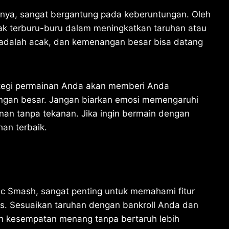
innya, sangat bergantung pada keberuntungan. Oleh
idak terburu-buru dalam meningkatkan taruhan atau
 adalah acak, dan kemenangan besar bisa datang
ategi permainan Anda akan memberi Anda
ngan besar. Jangan biarkan emosi memengaruhi
nan tanpa tekanan. Jika ingin bermain dengan
han terbaik.
c Smash, sangat penting untuk memahami fitur
ins. Sesuaikan taruhan dengan bankroll Anda dan
eh kesempatan menang tanpa bertaruh lebih