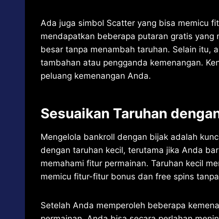
Ada juga simbol Scatter yang bisa memicu fitu
mendapatkan beberapa putaran gratis yang 
besar tanpa menambah taruhan. Selain itu, 
tambahan atau pengganda kemenangan. Kenali 
peluang kemenangan Anda.
Sesuaikan Taruhan dengan
Mengelola bankroll dengan bijak adalah kunc
dengan taruhan kecil, terutama jika Anda b
memahami fitur permainan. Taruhan kecil m
memicu fitur-fitur bonus dan free spins tanpa 
Setelah Anda memperoleh beberapa kemenan
permainan, Anda bisa secara perlahan mening