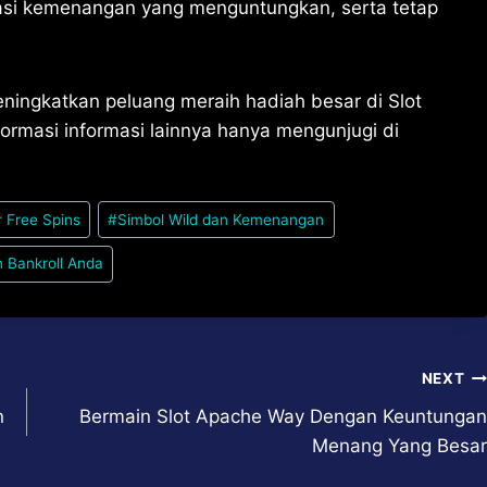
asi kemenangan yang menguntungkan, serta tetap
eningkatkan peluang meraih hadiah besar di Slot
formasi informasi lainnya hanya mengunjugi di
r Free Spins
#
Simbol Wild dan Kemenangan
 Bankroll Anda
NEXT
n
Bermain Slot Apache Way Dengan Keuntungan
Menang Yang Besar