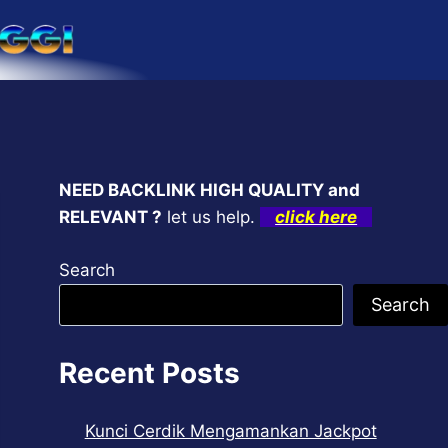
NEED BACKLINK HIGH QUALITY and
RELEVANT ?
let us help.
click here
Search
Search
Recent Posts
Kunci Cerdik Mengamankan Jackpot