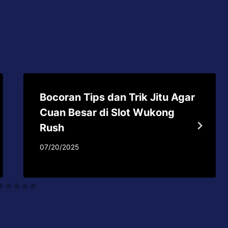
Bocoran Tips dan Trik Jitu Agar
Cuan Besar di Slot Wukong
Rush
07/20/2025