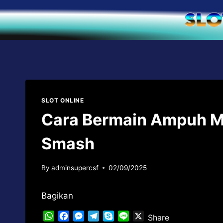
Skip
to
content
SLOT ONLINE
Cara Bermain Ampuh Me
Smash
By
adminsupercsf
02/09/2025
Bagikan
W
F
M
T
S
L
X
Share