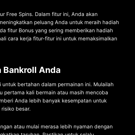
r Free Spins. Dalam fitur ini, Anda akan
meningkatkan peluang Anda untuk meraih hadiah
ada fitur Bonus yang sering memberikan hadiah
cara kerja fitur-fitur ini untuk memaksimalkan
 Bankroll Anda
i untuk bertahan dalam permainan ini. Mulailah
aru pertama kali bermain atau masih mencoba
emberi Anda lebih banyak kesempatan untuk
risiko besar.
gan atau mulai merasa lebih nyaman dengan
katkan taruhan. Pastikan untuk selalu