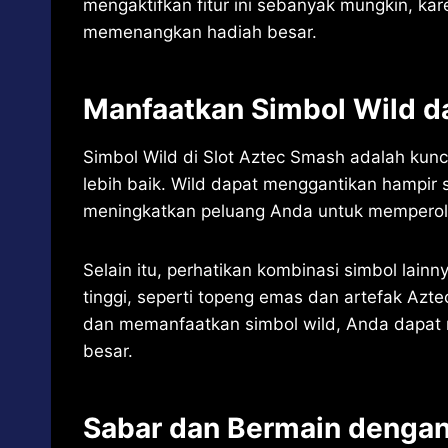
mengaktifkan fitur ini sebanyak mungkin, ka
memenangkan hadiah besar.
Manfaatkan Simbol Wild 
Simbol Wild di Slot Aztec Smash adalah ku
lebih baik. Wild dapat menggantikan hampir 
meningkatkan peluang Anda untuk memperole
Selain itu, perhatikan kombinasi simbol lain
tinggi, seperti topeng emas dan artefak Azt
dan memanfaatkan simbol wild, Anda dapat
besar.
Sabar dan Bermain denga