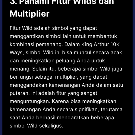
3. Pahami Fitur Wilds dan
Multiplier
Fitur Wild adalah simbol yang dapat
menggantikan simbol lain untuk membentuk
kombinasi pemenang. Dalam King Arthur 10K
Ways, simbol Wild ini bisa muncul secara acak
dan meningkatkan peluang Anda untuk
menang. Selain itu, beberapa simbol Wild juga
berfungsi sebagai multiplier, yang dapat
menggandakan kemenangan Anda dalam satu
putaran. Ini adalah fitur yang sangat
menguntungkan. Karena bisa meningkatkan
kemenangan Anda secara signifikan, terutama
saat Anda berhasil mendaratkan beberapa
simbol Wild sekaligus.