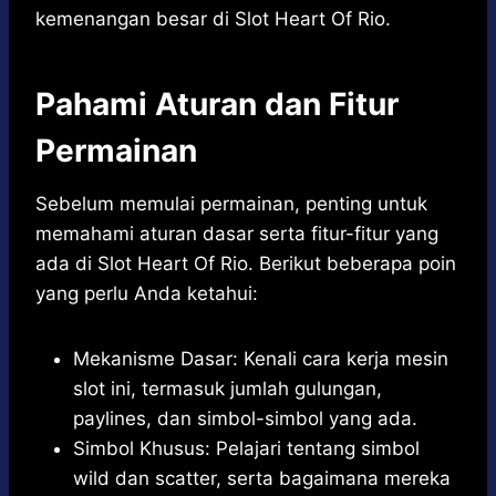
kemenangan besar di Slot Heart Of Rio.
Pahami Aturan dan Fitur
Permainan
Sebelum memulai permainan, penting untuk
memahami aturan dasar serta fitur-fitur yang
ada di Slot Heart Of Rio. Berikut beberapa poin
yang perlu Anda ketahui:
Mekanisme Dasar: Kenali cara kerja mesin
slot ini, termasuk jumlah gulungan,
paylines, dan simbol-simbol yang ada.
Simbol Khusus: Pelajari tentang simbol
wild dan scatter, serta bagaimana mereka