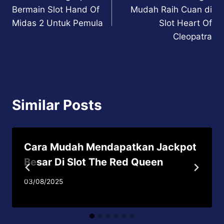
navigation
Bermain Slot Hand Of
Mudah Raih Cuan di
Midas 2 Untuk Pemula
Slot Heart Of
Cleopatra
Similar Posts
Cara Mudah Mendapatkan Jackpot
Besar Di Slot The Red Queen
03/08/2025