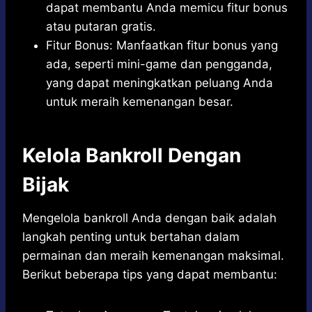
dapat membantu Anda memicu fitur bonus
atau putaran gratis.
Fitur Bonus: Manfaatkan fitur bonus yang
ada, seperti mini-game dan pengganda,
yang dapat meningkatkan peluang Anda
untuk meraih kemenangan besar.
Kelola Bankroll Dengan
Bijak
Mengelola bankroll Anda dengan baik adalah
langkah penting untuk bertahan dalam
permainan dan meraih kemenangan maksimal.
Berikut beberapa tips yang dapat membantu: