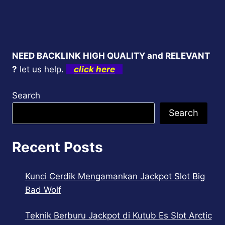
NEED BACKLINK HIGH QUALITY and RELEVANT
?
let us help.
click here
Search
Search
Recent Posts
Kunci Cerdik Mengamankan Jackpot Slot Big
Bad Wolf
Teknik Berburu Jackpot di Kutub Es Slot Arctic