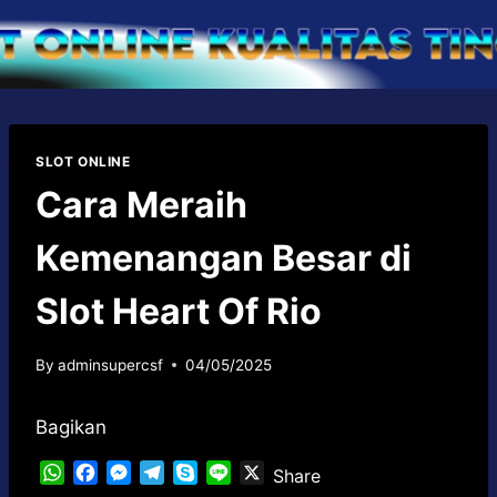
Skip
to
content
SLOT ONLINE
Cara Meraih
Kemenangan Besar di
Slot Heart Of Rio
By
adminsupercsf
04/05/2025
Bagikan
W
F
M
T
S
L
X
Share