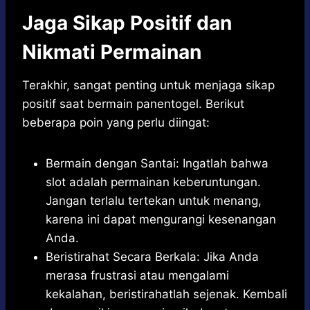
Jaga Sikap Positif dan
Nikmati Permainan
Terakhir, sangat penting untuk menjaga sikap
positif saat bermain
panentogel
. Berikut
beberapa poin yang perlu diingat:
Bermain dengan Santai: Ingatlah bahwa
slot adalah permainan keberuntungan.
Jangan terlalu tertekan untuk menang,
karena ini dapat mengurangi kesenangan
Anda.
Beristirahat Secara Berkala: Jika Anda
merasa frustrasi atau mengalami
kekalahan, beristirahatlah sejenak. Kembali