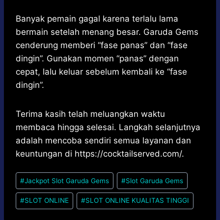
Banyak pemain gagal karena terlalu lama
bermain setelah menang besar. Garuda Gems
cenderung memberi “fase panas” dan “fase
dingin”. Gunakan momen “panas” dengan
cepat, lalu keluar sebelum kembali ke “fase
dingin”.
Terima kasih telah meluangkan waktu
membaca hingga selesai. Langkah selanjutnya
adalah mencoba sendiri semua layanan dan
keuntungan di
https://cocktailserved.com/
.
Post
#
Jackpot Slot Garuda Gems
#
Slot Garuda Gems
Tags:
#
SLOT ONLINE
#
SLOT ONLINE KUALITAS TINGGI