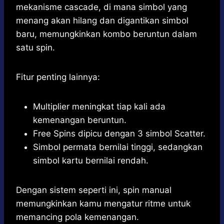
mekanisme cascade, di mana simbol yang
menang akan hilang dan digantikan simbol
baru, memungkinkan kombo beruntun dalam
satu spin.
Fitur penting lainnya:
Multiplier meningkat tiap kali ada
kemenangan beruntun.
Free Spins dipicu dengan 3 simbol Scatter.
Simbol permata bernilai tinggi, sedangkan
simbol kartu bernilai rendah.
Dengan sistem seperti ini, spin manual
memungkinkan kamu mengatur ritme untuk
memancing pola kemenangan.