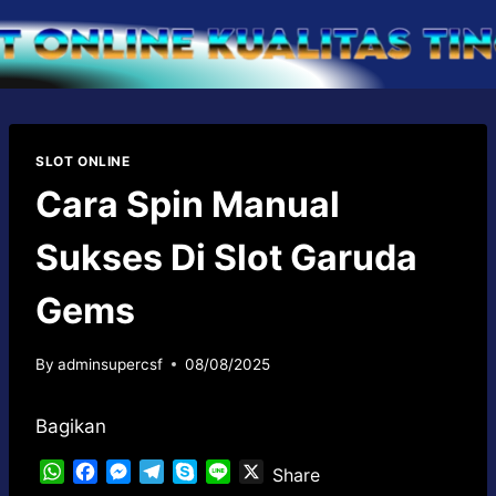
Skip
to
content
SLOT ONLINE
Cara Spin Manual
Sukses Di Slot Garuda
Gems
By
adminsupercsf
08/08/2025
Bagikan
W
F
M
T
S
L
X
Share