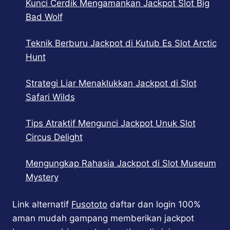
Kunci Cerdik Mengamankan Jackpot Slot Big
Bad Wolf
Teknik Berburu Jackpot di Kutub Es Slot Arctic
Hunt
Strategi Liar Menaklukkan Jackpot di Slot
Safari Wilds
Tips Atraktif Mengunci Jackpot Unuk Slot
Circus Delight
Mengungkap Rahasia Jackpot di Slot Museum
Mystery
Link alternatif
Fusototo
daftar dan login 100%
aman mudah gampang memberikan jackpot