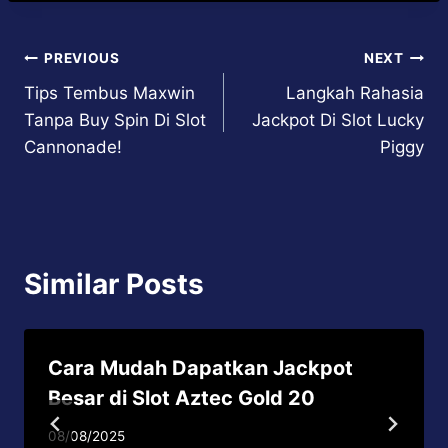
Post
PREVIOUS
NEXT
Tips Tembus Maxwin
Langkah Rahasia
navigation
Tanpa Buy Spin Di Slot
Jackpot Di Slot Lucky
Cannonade!
Piggy
Similar Posts
Cara Mudah Dapatkan Jackpot
Besar di Slot Aztec Gold 20
08/08/2025