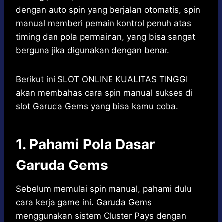
dengan auto spin yang berjalan otomatis, spin
manual memberi pemain kontrol penuh atas
timing dan pola permainan, yang bisa sangat
berguna jika digunakan dengan benar.
Berikut ini
SLOT ONLINE KUALITAS TINGGI
akan membahas cara spin manual sukses di
slot Garuda Gems yang bisa kamu coba.
1.
Pahami Pola Dasar
Garuda Gems
Sebelum memulai spin manual, pahami dulu
cara kerja game ini. Garuda Gems
menggunakan sistem Cluster Pays dengan