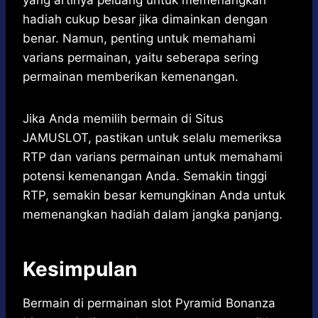
yang artinya peluang untuk memenangkan
hadiah cukup besar jika dimainkan dengan
benar. Namun, penting untuk memahami
varians permainan, yaitu seberapa sering
permainan memberikan kemenangan.
Jika Anda memilih bermain di Situs
JAMUSLOT, pastikan untuk selalu memeriksa
RTP dan varians permainan untuk memahami
potensi kemenangan Anda. Semakin tinggi
RTP, semakin besar kemungkinan Anda untuk
memenangkan hadiah dalam jangka panjang.
Kesimpulan
Bermain di permainan slot Pyramid Bonanza