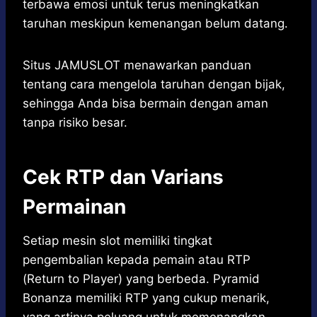
terbawa emosi untuk terus meningkatkan
taruhan meskipun kemenangan belum datang.
Situs JAMUSLOT menawarkan panduan
tentang cara mengelola taruhan dengan bijak,
sehingga Anda bisa bermain dengan aman
tanpa risiko besar.
Cek RTP dan Varians
Permainan
Setiap mesin slot memiliki tingkat
pengembalian kepada pemain atau RTP
(Return to Player) yang berbeda. Pyramid
Bonanza memiliki RTP yang cukup menarik,