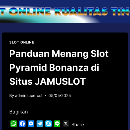
Skip
to
content
SLOT ONLINE
Panduan Menang Slot
Pyramid Bonanza di
Situs JAMUSLOT
By
adminsupercsf
05/05/2025
Bagikan
W
F
M
T
S
L
X
Share