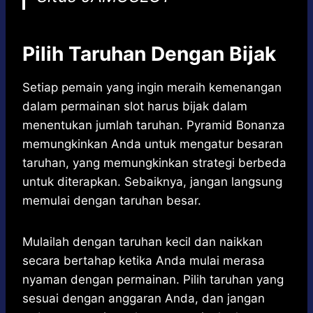
Pilih Taruhan Dengan Bijak
Setiap pemain yang ingin meraih kemenangan
dalam permainan slot harus bijak dalam
menentukan jumlah taruhan. Pyramid Bonanza
memungkinkan Anda untuk mengatur besaran
taruhan, yang memungkinkan strategi berbeda
untuk diterapkan. Sebaiknya, jangan langsung
memulai dengan taruhan besar.
Mulailah dengan taruhan kecil dan naikkan
secara bertahap ketika Anda mulai merasa
nyaman dengan permainan. Pilih taruhan yang
sesuai dengan anggaran Anda, dan jangan