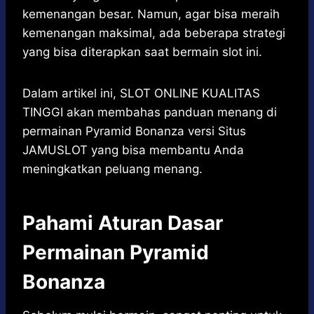
kemenangan besar. Namun, agar bisa meraih
kemenangan maksimal, ada beberapa strategi
yang bisa diterapkan saat bermain slot ini.
Dalam artikel ini,
SLOT ONLINE KUALITAS
TINGGI
akan membahas panduan menang di
permainan Pyramid Bonanza versi Situs
JAMUSLOT yang bisa membantu Anda
meningkatkan peluang menang.
Pahami Aturan Dasar
Permainan Pyramid
Bonanza