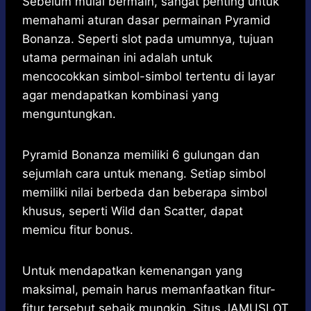
Sebelum mulai bermain, sangat penting untuk
memahami aturan dasar permainan Pyramid
Bonanza. Seperti slot pada umumnya, tujuan
utama permainan ini adalah untuk
mencocokkan simbol-simbol tertentu di layar
agar mendapatkan kombinasi yang
menguntungkan.
Pyramid Bonanza memiliki 6 gulungan dan
sejumlah cara untuk menang. Setiap simbol
memiliki nilai berbeda dan beberapa simbol
khusus, seperti Wild dan Scatter, dapat
memicu fitur bonus.
Untuk mendapatkan kemenangan yang
maksimal, pemain harus memanfaatkan fitur-
fitur tersebut sebaik mungkin. Situs JAMUSLOT