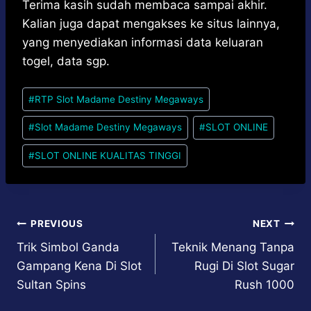
Terima kasih sudah membaca sampai akhir.
Kalian juga dapat mengakses ke situs lainnya,
yang menyediakan informasi data keluaran
togel,
data sgp
.
Post
#
RTP Slot Madame Destiny Megaways
Tags:
#
Slot Madame Destiny Megaways
#
SLOT ONLINE
#
SLOT ONLINE KUALITAS TINGGI
Post
PREVIOUS
NEXT
Trik Simbol Ganda
Teknik Menang Tanpa
navigation
Gampang Kena Di Slot
Rugi Di Slot Sugar
Sultan Spins
Rush 1000