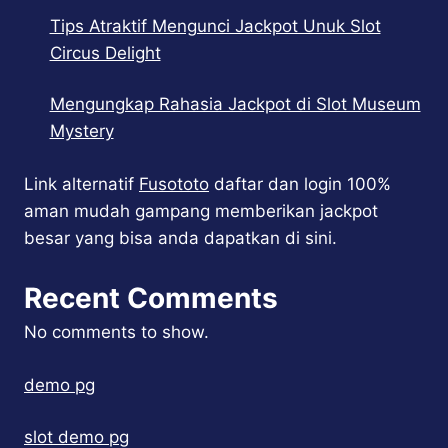
Tips Atraktif Mengunci Jackpot Unuk Slot
Circus Delight
Mengungkap Rahasia Jackpot di Slot Museum
Mystery
Link alternatif
Fusototo
daftar dan login 100%
aman mudah gampang memberikan jackpot
besar yang bisa anda dapatkan di sini.
Recent Comments
No comments to show.
demo pg
slot demo pg