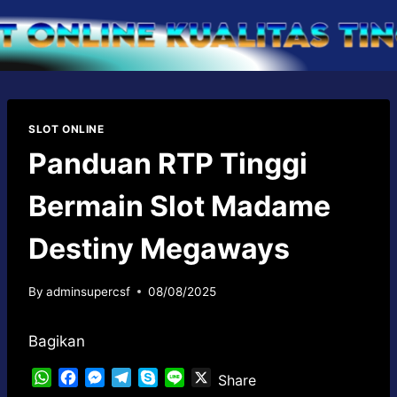
Skip
to
content
SLOT ONLINE
Panduan RTP Tinggi
Bermain Slot Madame
Destiny Megaways
By
adminsupercsf
08/08/2025
Bagikan
W
F
M
T
S
L
X
Share