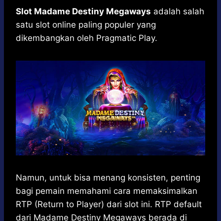
h
a
e
e
k
i
a
c
s
l
y
n
Slot Madame Destiny Megaways
adalah salah
t
e
s
e
p
e
satu slot online paling populer yang
s
b
e
g
e
dikembangkan oleh Pragmatic Play.
A
o
n
r
p
o
g
a
p
k
e
m
r
Namun, untuk bisa menang konsisten, penting
bagi pemain memahami cara memaksimalkan
RTP (Return to Player) dari slot ini. RTP default
dari Madame Destiny Megaways berada di