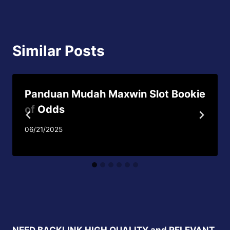
Similar Posts
Panduan Mudah Maxwin Slot Bookie
of Odds
06/21/2025
NEED BACKLINK HIGH QUALITY and RELEVANT