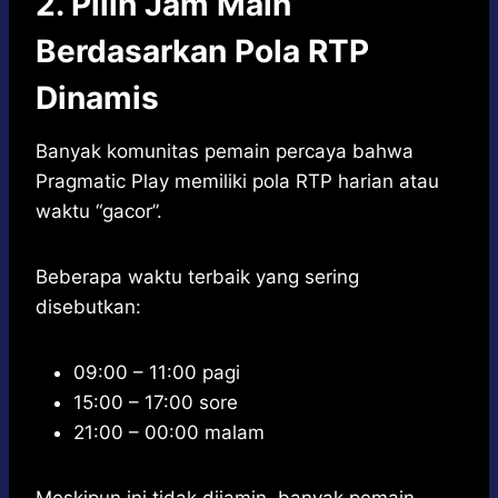
2. Pilih Jam Main
Berdasarkan Pola RTP
Dinamis
Banyak komunitas pemain percaya bahwa
Pragmatic Play memiliki pola RTP harian atau
waktu “gacor”.
Beberapa waktu terbaik yang sering
disebutkan:
09:00 – 11:00 pagi
15:00 – 17:00 sore
21:00 – 00:00 malam