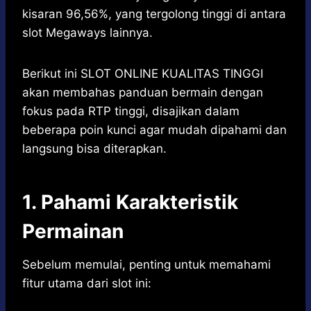
kisaran 96,56%, yang tergolong tinggi di antara
slot Megaways lainnya.
Berikut ini
SLOT ONLINE KUALITAS TINGGI
akan membahas panduan bermain dengan
fokus pada RTP tinggi, disajikan dalam
beberapa poin kunci agar mudah dipahami dan
langsung bisa diterapkan.
1. Pahami Karakteristik
Permainan
Sebelum memulai, penting untuk memahami
fitur utama dari slot ini: