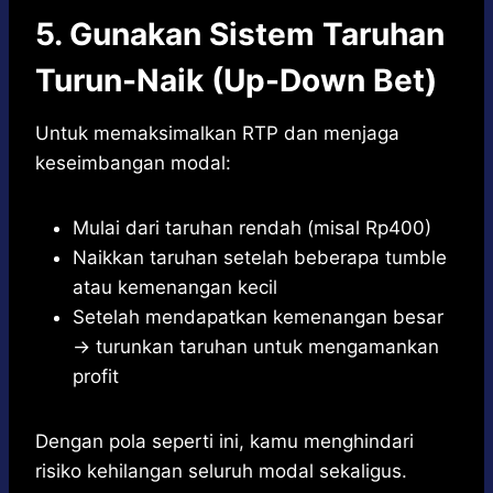
5. Gunakan Sistem Taruhan
Turun-Naik (Up-Down Bet)
Untuk memaksimalkan RTP dan menjaga
keseimbangan modal:
Mulai dari taruhan rendah (misal Rp400)
Naikkan taruhan setelah beberapa tumble
atau kemenangan kecil
Setelah mendapatkan kemenangan besar
→ turunkan taruhan untuk mengamankan
profit
Dengan pola seperti ini, kamu menghindari
risiko kehilangan seluruh modal sekaligus.