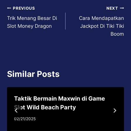
Post
PREVIOUS
NEXT
Trik Menang Besar Di
Cara Mendapatkan
navigation
Slot Money Dragon
Jackpot Di Tiki Tiki
Boom
Similar Posts
Taktik Bermain Maxwin di Game
Slot Wild Beach Party
02/21/2025