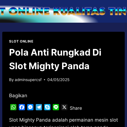
Skip
to
content
SLOT ONLINE
Pola Anti Rungkad Di
Slot Mighty Panda
By
adminsupercsf
04/05/2025
Bagikan
W
F
M
T
S
L
X
Share
h
a
e
e
k
i
a
c
s
l
y
n
Slot Mighty Panda adalah permainan mesin slot
t
e
s
e
p
e