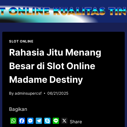
Skip
to
content
SLOT ONLINE
Rahasia Jitu Menang
Besar di Slot Online
Madame Destiny
By
adminsupercsf
06/21/2025
Bagikan
W
F
M
T
S
L
X
Share