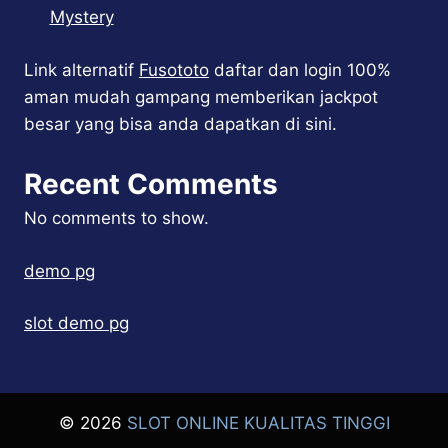
Mystery
Link alternatif
Fusototo
daftar dan login 100%
aman mudah gampang memberikan jackpot
besar yang bisa anda dapatkan di sini.
Recent Comments
No comments to show.
demo pg
slot demo pg
© 2026
SLOT ONLINE KUALITAS TINGGI