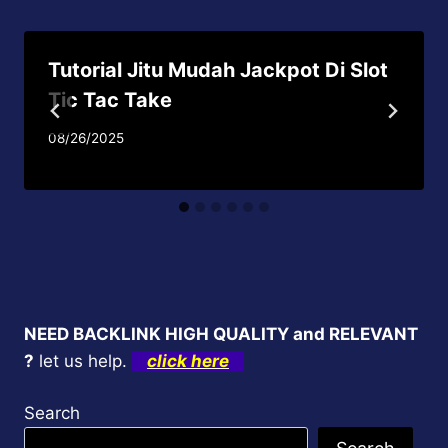
Tutorial Jitu Mudah Jackpot Di Slot
Tic Tac Take
08/26/2025
NEED BACKLINK HIGH QUALITY and RELEVANT
?
let us help.
click here
Search