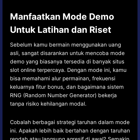
Manfaatkan Mode Demo
Untuk Latihan dan Riset
Sebelum kamu bermain menggunakan uang
asli, sangat disarankan untuk mencoba mode
demo yang biasanya tersedia di banyak situs
slot online terpercaya. Dengan mode ini, kamu
bisa memahami alur permainan, frekuensi
keluarnya fitur bonus, dan bagaimana sistem
RNG (Random Number Generator) bekerja
tanpa risiko kehilangan modal.
Cobalah berbagai strategi taruhan dalam mode
ini. Apakah lebih baik bertahan dengan taruhan
rendah atau langsung agresif di awal? Semakin