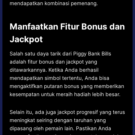
mendapatkan kombinasi pemenang.
Manfaatkan Fitur Bonus dan
Jackpot
Salah satu daya tarik dari Piggy Bank Bills
adalah fitur bonus dan jackpot yang
ditawarkannya. Ketika Anda berhasil
mendapatkan simbol tertentu, Anda bisa
mengaktifkan putaran bonus yang memberikan
kesempatan untuk meraih hadiah lebih besar.
Selain itu, ada juga jackpot progresif yang terus
meningkat seiring dengan taruhan yang
dipasang oleh pemain lain. Pastikan Anda