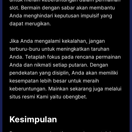
slot. Bermain dengan sabar akan membantu
Anda menghindari keputusan impulsif yang
dapat merugikan.
Jika Anda mengalami kekalahan, jangan
terburu-buru untuk meningkatkan taruhan
Anda. Tetaplah fokus pada rencana permainan
Anda dan nikmati setiap putaran. Dengan
pendekatan yang disiplin, Anda akan memiliki
kesempatan lebih besar untuk meraih
keberuntungan. Mainkan sekarang juga melalui
situs resmi Kami yaitu
obengbet
.
Kesimpulan