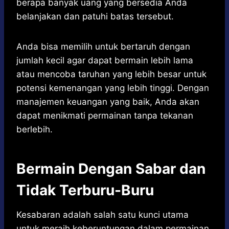
berapa banyak uang yang bersedia Anda
belanjakan dan patuhi batas tersebut.
Anda bisa memilih untuk bertaruh dengan
jumlah kecil agar dapat bermain lebih lama
atau mencoba taruhan yang lebih besar untuk
potensi kemenangan yang lebih tinggi. Dengan
manajemen keuangan yang baik, Anda akan
dapat menikmati permainan tanpa tekanan
berlebih.
Bermain Dengan Sabar dan
Tidak Terburu-Buru
Kesabaran adalah salah satu kunci utama
untuk meraih keberuntungan dalam permainan