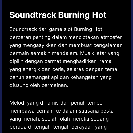
Soundtrack Burning Hot
Soundtrack dari game slot Burning Hot
berperan penting dalam menciptakan atmosfer
yang mengasyikkan dan membuat pengalaman
bermain semakin mendalam. Musik latar yang
dipilih dengan cermat menghadirkan irama
yang energik dan ceria, selaras dengan tema
penuh semangat api dan kehangatan yang
diusung oleh permainan.
Melodi yang dinamis dan penuh tempo
membawa pemain ke dalam suasana pesta
yang meriah, seolah-olah mereka sedang
berada di tengah-tengah perayaan yang