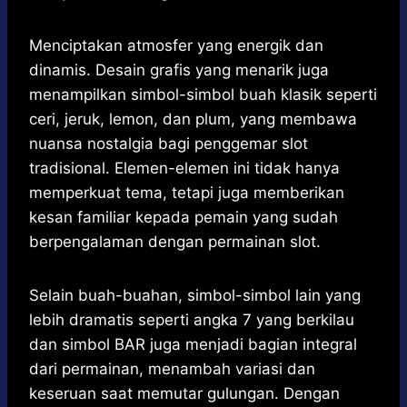
Menciptakan atmosfer yang energik dan
dinamis. Desain grafis yang menarik juga
menampilkan simbol-simbol buah klasik seperti
ceri, jeruk, lemon, dan plum, yang membawa
nuansa nostalgia bagi penggemar slot
tradisional. Elemen-elemen ini tidak hanya
memperkuat tema, tetapi juga memberikan
kesan familiar kepada pemain yang sudah
berpengalaman dengan permainan slot.
Selain buah-buahan, simbol-simbol lain yang
lebih dramatis seperti angka 7 yang berkilau
dan simbol BAR juga menjadi bagian integral
dari permainan, menambah variasi dan
keseruan saat memutar gulungan. Dengan