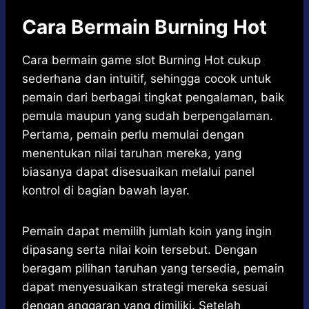
Cara Bermain Burning Hot
Cara bermain game slot Burning Hot cukup
sederhana dan intuitif, sehingga cocok untuk
pemain dari berbagai tingkat pengalaman, baik
pemula maupun yang sudah berpengalaman.
Pertama, pemain perlu memulai dengan
menentukan nilai taruhan mereka, yang
biasanya dapat disesuaikan melalui panel
kontrol di bagian bawah layar.
Pemain dapat memilih jumlah koin yang ingin
dipasang serta nilai koin tersebut. Dengan
beragam pilihan taruhan yang tersedia, pemain
dapat menyesuaikan strategi mereka sesuai
dengan anggaran yang dimiliki. Setelah