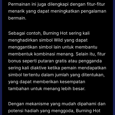
Permainan ini juga dilengkapi dengan fitur-fitur
menarik yang dapat meningkatkan pengalaman
bermain.
Sebagai contoh, Burning Hot sering kali
menghadirkan simbol Wild yang dapat
menggantikan simbol lain untuk membantu
membentuk kombinasi menang. Selain itu, fitur
bonus seperti putaran gratis atau pengganda
sering kali diaktive ketika pemain mendapatkan
simbol tertentu dalam jumlah yang ditentukan,
yang dapat memberikan kesempatan
tambahan untuk menang lebih besar.
Dengan mekanisme yang mudah dipahami dan
potensi hadiah yang menggoda, Burning Hot