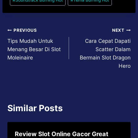
#
Soundtrack Burning Hot
#
Tema Burning Hot
Post
PREVIOUS
NEXT
Tips Mudah Untuk
Cara Cepat Dapati
navigation
Menang Besar Di Slot
Scatter Dalam
Moleinaire
Bermain Slot Dragon
Hero
Similar Posts
Review Slot Online Gacor Great