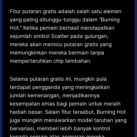
Fitur putaran gratis adalah salah satu elemen
yang paling ditunggu-tunggu dalam “Burning
Hot.” Ketika pemain berhasil mendapatkan
sejumlah simbol Scatter pada gulungan,
mereka akan memicu putaran gratis yang
memungkinkan mereka bermain tanpa
mempertaruhkan chip tambahan.
Selama putaran gratis ini, mungkin pula
terdapat pengganda yang meningkatkan
jumlah kemenangan, menjadikannya
kesempatan emas bagi pemain untuk meraih
hadiah besar. Selain fitur tersebut, Burning Hot
juga mungkin menawarkan model taruhan yang
bervariasi, memberi lebih banyak kontrol
kepada pemain atas anggaran mereka.