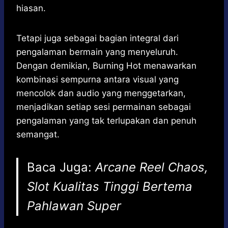
hiasan.
Tetapi juga sebagai bagian integral dari
pengalaman bermain yang menyeluruh.
Dengan demikian, Burning Hot menawarkan
kombinasi sempurna antara visual yang
mencolok dan audio yang menggetarkan,
menjadikan setiap sesi permainan sebagai
pengalaman yang tak terlupakan dan penuh
semangat.
Baca Juga:
Arcane Reel Chaos,
Slot Kualitas Tinggi Bertema
Pahlawan Super