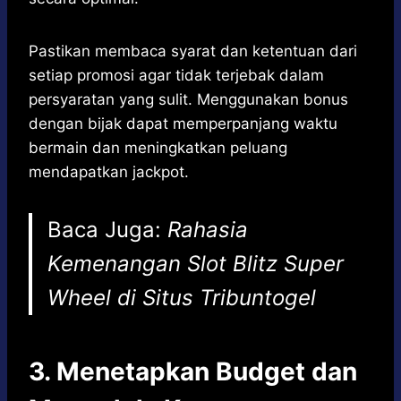
Pastikan membaca syarat dan ketentuan dari
setiap promosi agar tidak terjebak dalam
persyaratan yang sulit. Menggunakan bonus
dengan bijak dapat memperpanjang waktu
bermain dan meningkatkan peluang
mendapatkan jackpot.
Baca Juga:
Rahasia
Kemenangan Slot Blitz Super
Wheel di Situs Tribuntogel
3. Menetapkan Budget dan