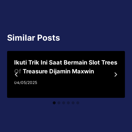
Similar Posts
Ikuti Trik Ini Saat Bermain Slot Trees
Of Treasure Dijamin Maxwin
04/05/2025