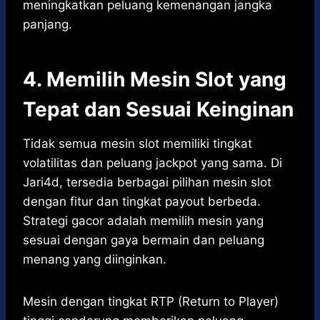
meningkatkan peluang kemenangan jangka
panjang.
4. Memilih Mesin Slot yang
Tepat dan Sesuai Keinginan
Tidak semua mesin slot memiliki tingkat
volatilitas dan peluang jackpot yang sama. Di
Jari4d, tersedia berbagai pilihan mesin slot
dengan fitur dan tingkat payout berbeda.
Strategi gacor adalah memilih mesin yang
sesuai dengan gaya bermain dan peluang
menang yang diinginkan.
Mesin dengan tingkat RTP (Return to Player)