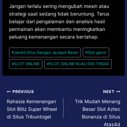
Jangan terlalu sering mengubah mesin atau
strategi saat sedang tidak beruntung. Terus
belajar dari pengalaman dan analisis hasil
permainan akan membantu meningkatkan
peluang kemenangan secara bertahap.
Post
#
Jari4d Situs Dengan Jackpot Besar
#
Slot gacor
Tags:
#
SLOT ONLINE
#
SLOT ONLINE KUALITAS TINGGI
Post
PREVIOUS
NEXT
Rahasia Kemenangan
Trik Mudah Menang
navigation
Slot Blitz Super Wheel
Besar Slot Aztec
di Situs Tribuntogel
Bonanza di Situs
Atas4d