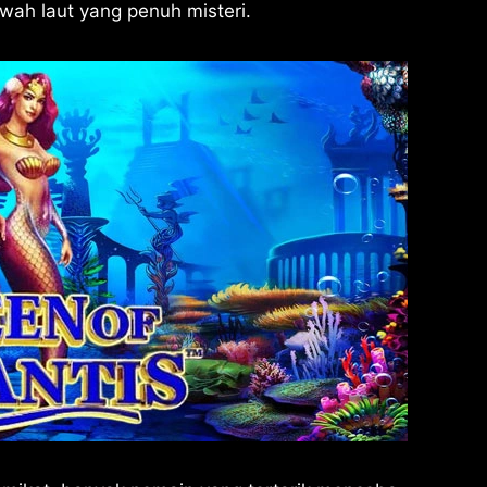
wah laut yang penuh misteri.