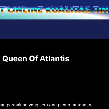
 Queen Of Atlantis
man permainan yang seru dan penuh tantangan,