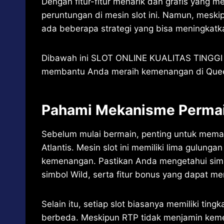
Dengan fitur-fitur menarik dan grafis yang 
peruntungan di mesin slot ini. Namun, mesk
ada beberapa strategi yang bisa meningkat
Dibawah ini
SLOT ONLINE KUALITAS TINGGI
membantu Anda meraih kemenangan di Queen
Pahami Mekanisme Perma
Sebelum mulai bermain, penting untuk mema
Atlantis. Mesin slot ini memiliki lima gulun
kemenangan. Pastikan Anda mengetahui simbo
simbol Wild, serta fitur bonus yang dapat m
Selain itu, setiap slot biasanya memiliki ti
berbeda. Meskipun RTP tidak menjamin kem