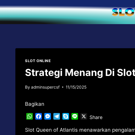
Skip
to
content
SLOT ONLINE
Strategi Menang Di Slot
By
adminsupercsf
11/15/2025
Bagikan
W
F
M
T
S
L
X
Share
h
a
e
e
k
i
a
c
s
l
y
n
Slot Queen of Atlantis menawarkan pengala