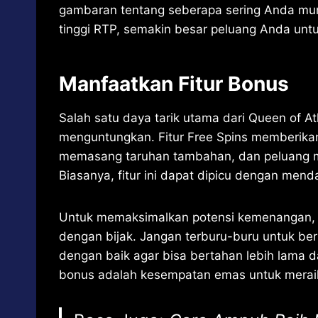
gambaran tentang seberapa sering Anda m
tinggi RTP, semakin besar peluang Anda unt
Manfaatkan Fitur Bonus
Salah satu daya tarik utama dari Queen of At
menguntungkan. Fitur Free Spins memberika
memasang taruhan tambahan, dan peluang m
Biasanya, fitur ini dapat dipicu dengan menda
Untuk memaksimalkan potensi kemenangan, p
dengan bijak. Jangan terburu-buru untuk ber
dengan baik agar bisa bertahan lebih lama da
bonus adalah kesempatan emas untuk merai