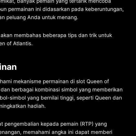
memikat, banyak pemain yang tertarik mencoba
ipun permainan ini didasarkan pada keberuntungan,
kan peluang Anda untuk menang.
akan membahas beberapa tips dan trik untuk
 of Atlantis.
inan
hami mekanisme permainan di slot Queen of
gan dan berbagai kombinasi simbol yang memberikan
l-simbol yang bernilai tinggi, seperti Queen dan
eningkatkan hadiah.
ngkat pengembalian kepada pemain (RTP) yang
enangan, memahami angka ini dapat memberi