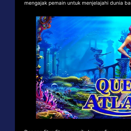
t
e
s
e
p
e
mengajak pemain untuk menjelajahi dunia ba
s
b
e
g
e
A
o
n
r
p
o
g
a
p
k
e
m
r