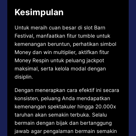
Kesimpulan
Untuk meraih cuan besar di slot Barn
Festival, manfaatkan fitur tumble untuk
kemenangan beruntun, perhatikan simbol
Money dan win multiplier, aktifkan fitur
Money Respin untuk peluang jackpot
maksimal, serta kelola modal dengan
disiplin.
Dengan menerapkan cara efektif ini secara
konsisten, peluang Anda mendapatkan
kemenangan spektakuler hingga 20.000x
taruhan akan semakin terbuka. Selalu
bermain dengan bijak dan bertanggung
jawab agar pengalaman bermain semakin