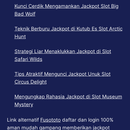
Kunci Cerdik Mengamankan Jackpot Slot Big
Bad Wolf
Teknik Berburu Jackpot di Kutub Es Slot Arctic
Hunt
Strategi Liar Menaklukkan Jackpot di Slot
Safari Wilds
Tips Atraktif Mengunci Jackpot Unuk Slot
Circus Delight
Mengungkap Rahasia Jackpot di Slot Museum
Mystery
Link alternatif
Fusototo
daftar dan login 100%
aman mudah gampang memberikan jackpot