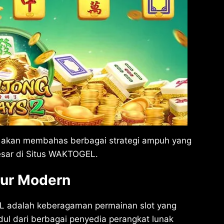
akan membahas berbagai strategi ampuh yang
esar di Situs WAKTOGEL.
tur Modern
L adalah keberagaman permainan slot yang
dul dari berbagai penyedia perangkat lunak