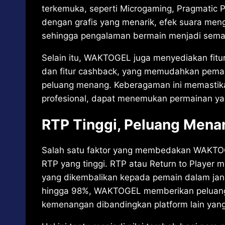
terkemuka, seperti Microgaming, Pragmatic P
dengan grafis yang menarik, efek suara meng
sehingga pengalaman bermain menjadi semak
Selain itu, WAKTOGEL juga menyediakan fitur
dan fitur cashback, yang memudahkan pema
peluang menang. Keberagaman ini memastik
profesional, dapat menemukan permainan ya
RTP Tinggi, Peluang Mena
Salah satu faktor yang membedakan WAKTOGEL 
RTP yang tinggi. RTP atau Return to Player m
yang dikembalikan kepada pemain dalam ja
hingga 98%, WAKTOGEL memberikan peluang
kemenangan dibandingkan platform lain yan