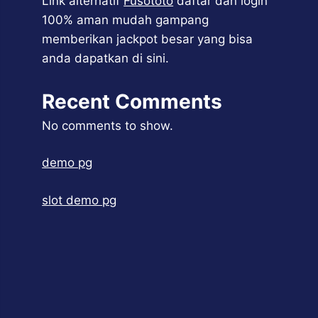
Link alternatif
Fusototo
daftar dan login
100% aman mudah gampang
memberikan jackpot besar yang bisa
anda dapatkan di sini.
Recent Comments
No comments to show.
demo pg
slot demo pg