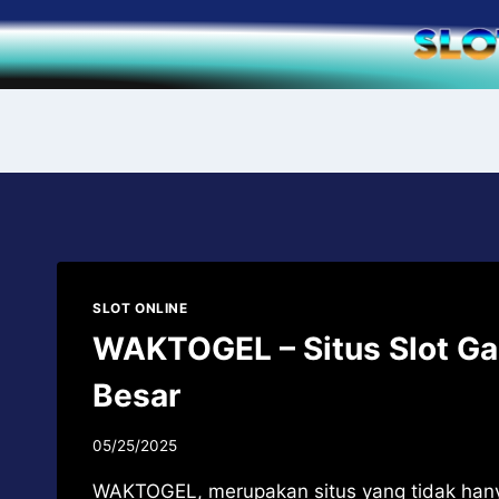
Skip
to
content
SLOT ONLINE
WAKTOGEL – Situs Slot Ga
Besar
05/25/2025
WAKTOGEL, merupakan situs yang tidak han