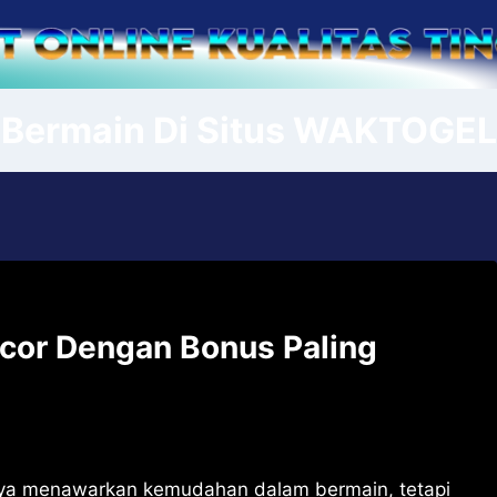
Bermain Di Situs WAKTOGEL
cor Dengan Bonus Paling
ya menawarkan kemudahan dalam bermain, tetapi