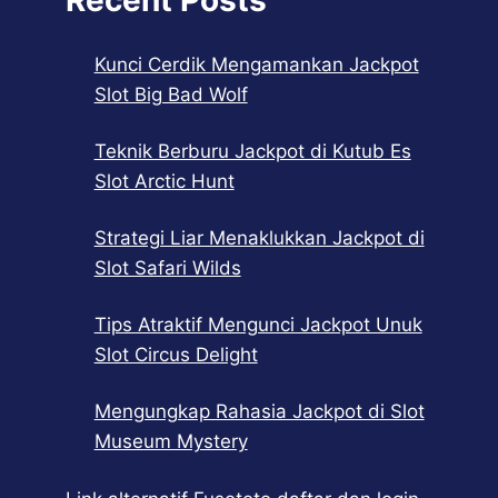
Kunci Cerdik Mengamankan Jackpot
Slot Big Bad Wolf
Teknik Berburu Jackpot di Kutub Es
Slot Arctic Hunt
Strategi Liar Menaklukkan Jackpot di
Slot Safari Wilds
Tips Atraktif Mengunci Jackpot Unuk
Slot Circus Delight
Mengungkap Rahasia Jackpot di Slot
Museum Mystery