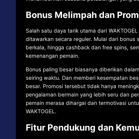
Bonus Melimpah dan Prom
Salah satu daya tarik utama dari WAKTOGEL
ditawarkan secara reguler. Mulai dari bonus
berkala, hingga cashback dan free spins, s
kemenangan pemain.
Bonus paling besar biasanya diberikan dalam
seiring waktu. Dan memberi kesempatan be
besar. Promosi tersebut tidak hanya mening
pengalaman bermain yang lebih seru dan pen
pemain merasa dihargai dan termotivasi unt
WAKTOGEL.
Fitur Pendukung dan Kemu