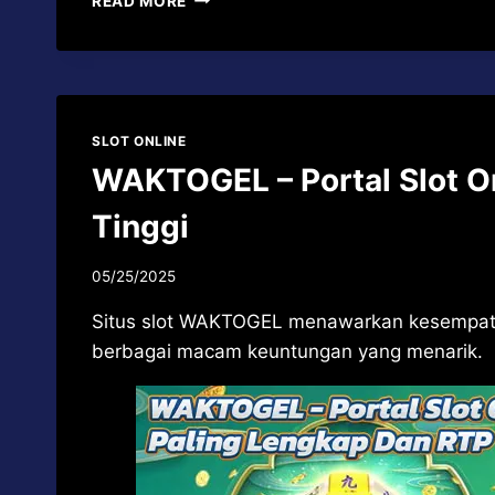
READ MORE
–
SITUS
SLOT
GACOR
DENGAN
BONUS
SLOT ONLINE
PALING
WAKTOGEL – Portal Slot O
BESAR
Tinggi
05/25/2025
Situs slot WAKTOGEL menawarkan kesempata
berbagai macam keuntungan yang menarik.