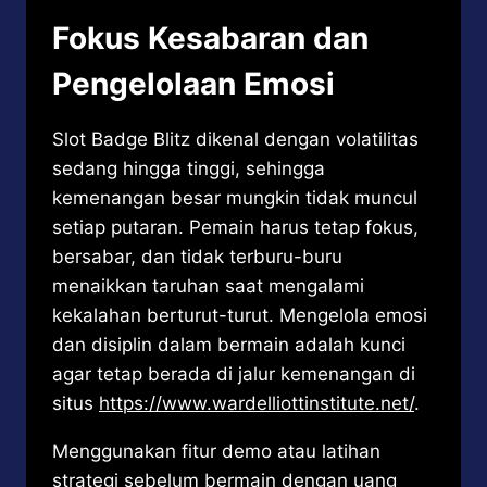
Fokus Kesabaran dan
Pengelolaan Emosi
Slot Badge Blitz dikenal dengan volatilitas
sedang hingga tinggi, sehingga
kemenangan besar mungkin tidak muncul
setiap putaran. Pemain harus tetap fokus,
bersabar, dan tidak terburu-buru
menaikkan taruhan saat mengalami
kekalahan berturut-turut. Mengelola emosi
dan disiplin dalam bermain adalah kunci
agar tetap berada di jalur kemenangan di
situs
https://www.wardelliottinstitute.net/
.
Menggunakan fitur demo atau latihan
strategi sebelum bermain dengan uang