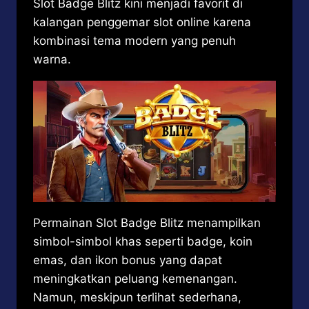
Slot Badge Blitz kini menjadi favorit di
kalangan penggemar slot online karena
kombinasi tema modern yang penuh
warna.
Permainan Slot Badge Blitz menampilkan
simbol-simbol khas seperti badge, koin
emas, dan ikon bonus yang dapat
meningkatkan peluang kemenangan.
Namun, meskipun terlihat sederhana,