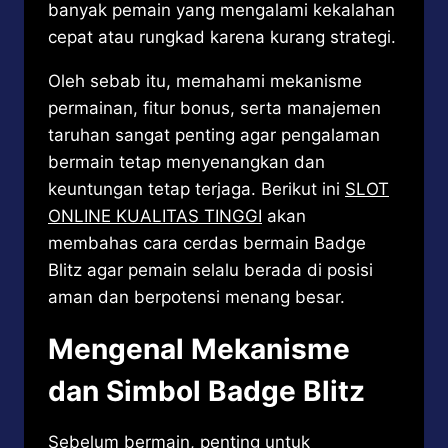
banyak pemain yang mengalami kekalahan
cepat atau rungkad karena kurang strategi.
Oleh sebab itu, memahami mekanisme
permainan, fitur bonus, serta manajemen
taruhan sangat penting agar pengalaman
bermain tetap menyenangkan dan
keuntungan tetap terjaga. Berikut ini
SLOT
ONLINE KUALITAS TINGGI
akan
membahas cara cerdas bermain Badge
Blitz agar pemain selalu berada di posisi
aman dan berpotensi menang besar.
Mengenal Mekanisme
dan Simbol Badge Blitz
Sebelum bermain, penting untuk