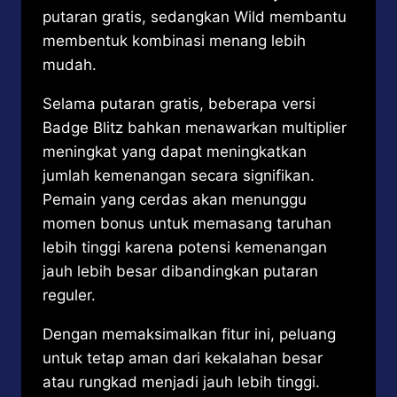
putaran gratis, sedangkan Wild membantu
membentuk kombinasi menang lebih
mudah.
Selama putaran gratis, beberapa versi
Badge Blitz bahkan menawarkan multiplier
meningkat yang dapat meningkatkan
jumlah kemenangan secara signifikan.
Pemain yang cerdas akan menunggu
momen bonus untuk memasang taruhan
lebih tinggi karena potensi kemenangan
jauh lebih besar dibandingkan putaran
reguler.
Dengan memaksimalkan fitur ini, peluang
untuk tetap aman dari kekalahan besar
atau rungkad menjadi jauh lebih tinggi.