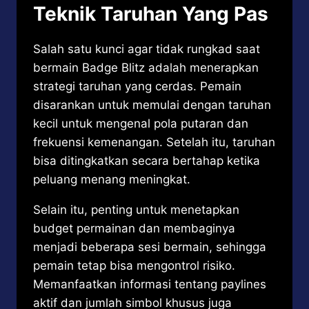
Teknik Taruhan Yang Pas
Salah satu kunci agar tidak rungkad saat
bermain Badge Blitz adalah menerapkan
strategi taruhan yang cerdas. Pemain
disarankan untuk memulai dengan taruhan
kecil untuk mengenal pola putaran dan
frekuensi kemenangan. Setelah itu, taruhan
bisa ditingkatkan secara bertahap ketika
peluang menang meningkat.
Selain itu, penting untuk menetapkan
budget permainan dan membaginya
menjadi beberapa sesi bermain, sehingga
pemain tetap bisa mengontrol risiko.
Memanfaatkan informasi tentang paylines
aktif dan jumlah simbol khusus juga