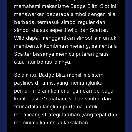
memahami mekanisme Badge Blitz. Slot ini
menawarkan beberapa simbol dengan nilai
berbeda, termasuk simbol reguler dan
simbol khusus seperti Wild dan Scatter.
Wild dapat menggantikan simbol lain untuk
membentuk kombinasi menang, sementara
Scatter biasanya memicu putaran gratis
atau fitur bonus lainnya.
Selain itu, Badge Blitz memiliki sistem
paylines dinamis, yang memungkinkan
pemain meraih kemenangan dari berbagai
kombinasi. Memahami setiap simbol dan
fitur adalah langkah pertama untuk
merancang strategi taruhan yang tepat dan
meminimalkan risiko kekalahan.