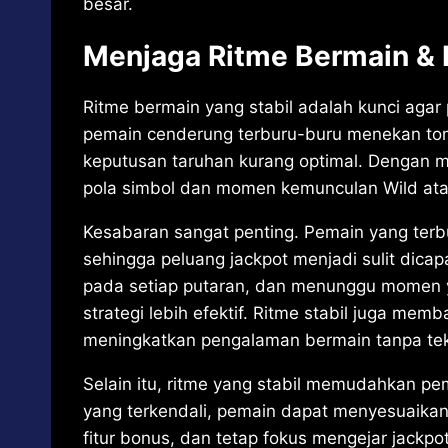
besar.
Menjaga Ritme Bermain & 
Ritme bermain yang stabil adalah kunci agar 
pemain cenderung terburu-buru menekan tom
keputusan taruhan kurang optimal. Dengan m
pola simbol dan momen kemunculan Wild atau
Kesabaran sangat penting. Pemain yang terbu
sehingga peluang jackpot menjadi sulit dica
pada setiap putaran, dan menunggu momen 
strategi lebih efektif. Ritme stabil juga me
meningkatkan pengalaman bermain tanpa te
Selain itu, ritme yang stabil memudahkan 
yang terkendali, pemain dapat menyesuaikan
fitur bonus, dan tetap fokus mengejar jackpo