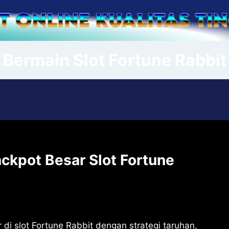
Bermain Slot Fortune Rabbit
ckpot Besar Slot Fortune
 di slot Fortune Rabbit dengan strategi taruhan,