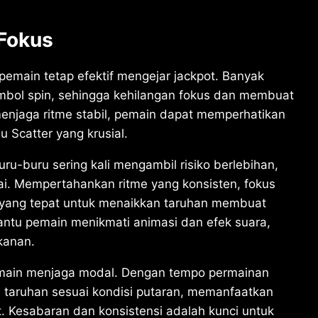
Fokus
pemain tetap efektif mengejar jackpot. Banyak
bol spin, sehingga kehilangan fokus dan membuat
enjaga ritme stabil, pemain dapat memperhatikan
 Scatter yang krusial.
ru-buru sering kali mengambil risiko berlebihan,
pai. Mempertahankan ritme yang konsisten, fokus
yang tepat untuk menaikkan taruhan membuat
mbantu pemain menikmati animasi dan efek suara,
kanan.
pemain menjaga modal. Dengan tempo permainan
 taruhan sesuai kondisi putaran, memanfaatkan
t. Kesabaran dan konsistensi adalah kunci untuk