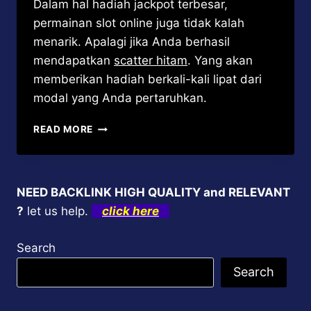
Dalam hal hadiah jackpot terbesar,
permainan slot online juga tidak kalah
menarik. Apalagi jika Anda berhasil
mendapatkan
scatter hitam
. Yang akan
memberikan hadiah berkali-kali lipat dari
modal yang Anda pertaruhkan.
FORTUNE
READ MORE
PIKE
GOLD
–
SLOT
NEED BACKLINK HIGH QUALITY and RELEVANT
TAMBANG
?
let us help.
click here
DENGAN
FITUR
BONUS
Search
MENGGIURKAN
Search