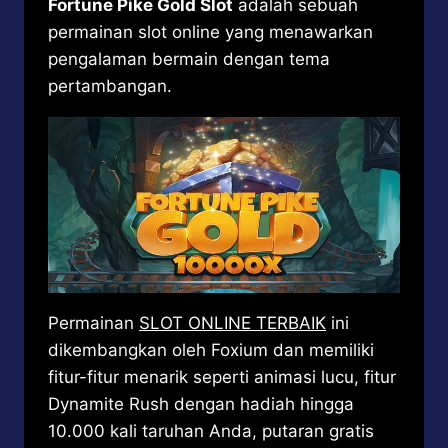
Fortune Pike Gold Slot
adalah sebuah
permainan slot online yang menawarkan
pengalaman bermain dengan tema
pertambangan.
Permainan
SLOT ONLINE TERBAIK
ini
dikembangkan oleh Foxium dan memiliki
fitur-fitur menarik seperti animasi lucu, fitur
Dynamite Rush dengan hadiah hingga
10.000 kali taruhan Anda, putaran gratis