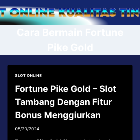
Skip
to
content
Cara Bermain Fortune
Pike Gold
SLOT ONLINE
Fortune Pike Gold – Slot
Tambang Dengan Fitur
Bonus Menggiurkan
05/20/2024