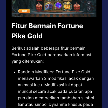
Fitur Bermain Fortune
Pike Gold
Berikut adalah beberapa fitur bermain
Fortune Pike Gold berdasarkan informasi
yang ditemukan:
Random Modifiers: Fortune Pike Gold
menawarkan 2 modifikasi acak dengan
animasi lucu. Modifikasi ini dapat
muncul secara acak pada putaran apa
pun dan memberikan tambahan simbol
liar atau simbol Dynamite khusus pada