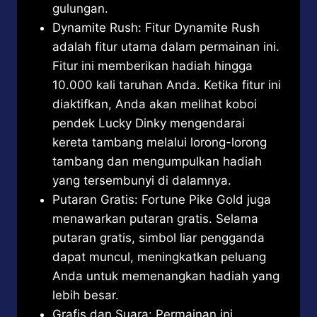
gulungan.
Dynamite Rush: Fitur Dynamite Rush
adalah fitur utama dalam permainan ini.
Fitur ini memberikan hadiah hingga
10.000 kali taruhan Anda. Ketika fitur ini
diaktifkan, Anda akan melihat koboi
pendek Lucky Dinky mengendarai
kereta tambang melalui lorong-lorong
tambang dan mengumpulkan hadiah
yang tersembunyi di dalamnya.
Putaran Gratis: Fortune Pike Gold juga
menawarkan putaran gratis. Selama
putaran gratis, simbol liar pengganda
dapat muncul, meningkatkan peluang
Anda untuk memenangkan hadiah yang
lebih besar.
Grafis dan Suara: Permainan ini