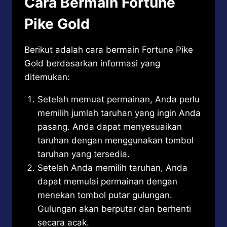
Cara Bermain Fortune
Pike Gold
Berikut adalah cara bermain Fortune Pike
Gold berdasarkan informasi yang
ditemukan:
Setelah memuat permainan, Anda perlu
memilih jumlah taruhan yang ingin Anda
pasang. Anda dapat menyesuaikan
taruhan dengan menggunakan tombol
taruhan yang tersedia.
Setelah Anda memilih taruhan, Anda
dapat memulai permainan dengan
menekan tombol putar gulungan.
Gulungan akan berputar dan berhenti
secara acak.