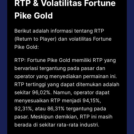
RTP & Volatilitas Fortune
Pike Gold
Berikut adalah informasi tentang RTP
(Return to Player) dan volatilitas Fortune
Pike Gold:
RTP: Fortune Pike Gold memiliki RTP yang
bervariasi tergantung pada pasar dan
operator yang menyediakan permainan ini.
RTP tertinggi yang dapat ditemukan adalah
sekitar 96,02%. Namun, operator dapat
menyesuaikan RTP menjadi 94,15%,
92,31%, atau 86,31% tergantung pada
pasar. Meskipun demikian, RTP ini masih
berada di sekitar rata-rata industri.