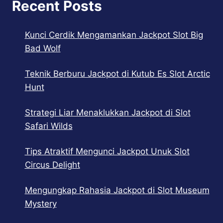
Recent Posts
Kunci Cerdik Mengamankan Jackpot Slot Big
Bad Wolf
Teknik Berburu Jackpot di Kutub Es Slot Arctic
Hunt
Strategi Liar Menaklukkan Jackpot di Slot
Safari Wilds
Tips Atraktif Mengunci Jackpot Unuk Slot
Circus Delight
Mengungkap Rahasia Jackpot di Slot Museum
Mystery