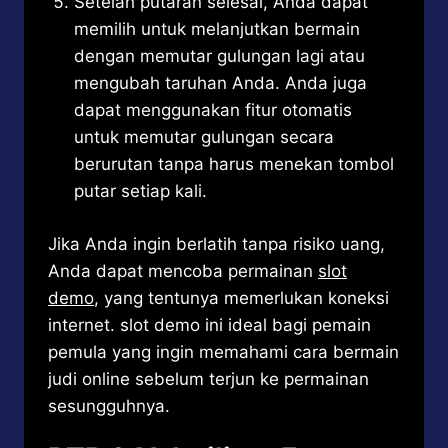
Setelah putaran selesai, Anda dapat
memilih untuk melanjutkan bermain
dengan memutar gulungan lagi atau
mengubah taruhan Anda. Anda juga
dapat menggunakan fitur otomatis
untuk memutar gulungan secara
berurutan tanpa harus menekan tombol
putar setiap kali.
Jika Anda ingin berlatih tanpa risiko uang,
Anda dapat mencoba permainan
slot
demo
, yang tentunya memerlukan koneksi
internet. slot demo ini ideal bagi pemain
pemula yang ingin memahami cara bermain
judi online sebelum terjun ke permainan
sesungguhnya.