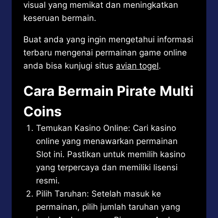
visual yang memikat dan meningkatkan
keseruan bermain.
Buat anda yang ingin mengetahui informasi
terbaru mengenai permainan game online
anda bisa kunjugi situs
avian togel
.
Cara Bermain Pirate Multi
Coins
Temukan Kasino Online: Cari kasino
online yang menawarkan permainan
Slot ini. Pastikan untuk memilih kasino
yang terpercaya dan memiliki lisensi
resmi.
Pilih Taruhan: Setelah masuk ke
permainan, pilih jumlah taruhan yang