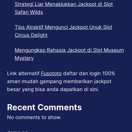
Strategi Liar Menaklukkan Jackpot di Slot
Safari Wilds
Tips Atraktif Mengunci Jackpot Unuk Slot
Circus Delight
Mengungkap Rahasia Jackpot di Slot Museum
Mystery
Link alternatif
Fusototo
daftar dan login 100%
aman mudah gampang memberikan jackpot
besar yang bisa anda dapatkan di sini.
Recent Comments
No comments to show.