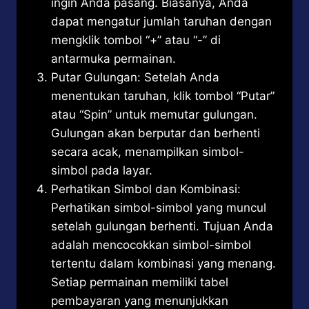
ingin Anda pasang. Biasanya, Anda
dapat mengatur jumlah taruhan dengan
mengklik tombol “+” atau “-” di
antarmuka permainan.
Putar Gulungan: Setelah Anda
menentukan taruhan, klik tombol “Putar”
atau “Spin” untuk memutar gulungan.
Gulungan akan berputar dan berhenti
secara acak, menampilkan simbol-
simbol pada layar.
Perhatikan Simbol dan Kombinasi:
Perhatikan simbol-simbol yang muncul
setelah gulungan berhenti. Tujuan Anda
adalah mencocokkan simbol-simbol
tertentu dalam kombinasi yang menang.
Setiap permainan memiliki tabel
pembayaran yang menunjukkan