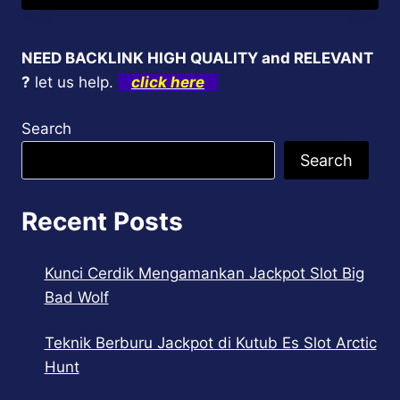
COINS
SLOT
–
NEED BACKLINK HIGH QUALITY and RELEVANT
MENEMUKAN
?
let us help.
click here
HARTA
KARUN
DALAM
Search
SLOT
Search
PETUALANGAN
TERBAIK
Recent Posts
Kunci Cerdik Mengamankan Jackpot Slot Big
Bad Wolf
Teknik Berburu Jackpot di Kutub Es Slot Arctic
Hunt