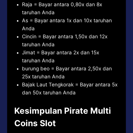
Raja = Bayar antara 0,80x dan 8x
taruhan Anda
As = Bayar antara 1x dan 10x taruhan
Anda
Cincin = Bayar antara 1,50x dan 12x
taruhan Anda
Jimat = Bayar antara 2x dan 15x
taruhan Anda
burung beo = Bayar antara 2,50x dan
25x taruhan Anda
Bajak Laut Tengkorak = Bayar antara 5x
dan 50x taruhan Anda
Kesimpulan Pirate Multi
Coins Slot