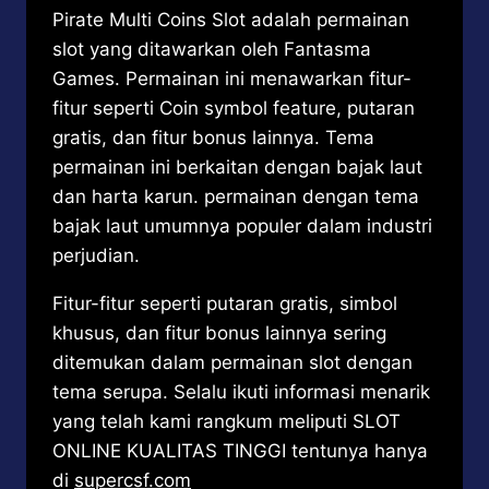
Pirate Multi Coins Slot adalah permainan
slot yang ditawarkan oleh Fantasma
Games. Permainan ini menawarkan fitur-
fitur seperti Coin symbol feature, putaran
gratis, dan fitur bonus lainnya. Tema
permainan ini berkaitan dengan bajak laut
dan harta karun. permainan dengan tema
bajak laut umumnya populer dalam industri
perjudian.
Fitur-fitur seperti putaran gratis, simbol
khusus, dan fitur bonus lainnya sering
ditemukan dalam permainan slot dengan
tema serupa. Selalu ikuti informasi menarik
yang telah kami rangkum meliputi
SLOT
ONLINE KUALITAS TINGGI
tentunya hanya
di
supercsf.com