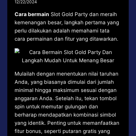
12/22/2024
Cara bermain
Slot Gold Party dan meraih
kemenangan besar, langkah pertama yang
perlu dilakukan adalah memahami tata
cara permainan dan fitur yang ditawarkan.
Mulailah dengan menentukan nilai taruhan
Anda, yang biasanya dimulai dari jumlah
minimal hingga maksimum sesuai dengan
anggaran Anda. Setelah itu, tekan tombol
spin untuk memutar gulungan dan
berharap mendapatkan kombinasi simbol
yang identik. Penting untuk memanfaatkan
fitur bonus, seperti putaran gratis yang