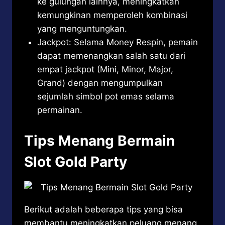
ke gulungan lainnya, meningkatkan
kemungkinan memperoleh kombinasi
yang menguntungkan.
Jackpot: Selama Money Respin, pemain
dapat memenangkan salah satu dari
empat jackpot (Mini, Minor, Major,
Grand) dengan mengumpulkan
sejumlah simbol pot emas selama
permainan.
Tips Menang Bermain
Slot Gold Party
Berikut adalah beberapa tips yang bisa
membantu meningkatkan peluang menang