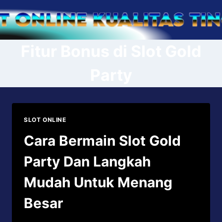
Skip
to
content
Fitur Bonus di Slot Gold
Party
SLOT ONLINE
Cara Bermain Slot Gold
Party Dan Langkah
Mudah Untuk Menang
Besar