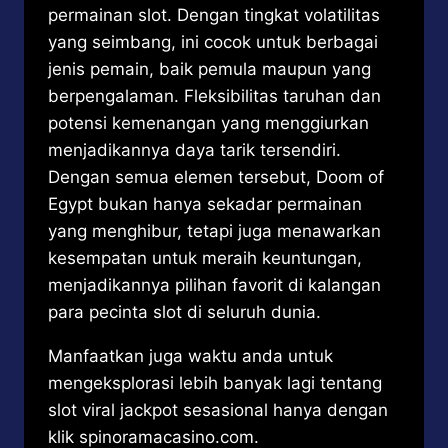
permainan slot. Dengan tingkat volatilitas
yang seimbang, ini cocok untuk berbagai
jenis pemain, baik pemula maupun yang
berpengalaman. Fleksibilitas taruhan dan
potensi kemenangan yang menggiurkan
menjadikannya daya tarik tersendiri.
Dengan semua elemen tersebut, Doom of
Egypt bukan hanya sekadar permainan
yang menghibur, tetapi juga menawarkan
kesempatan untuk meraih keuntungan,
menjadikannya pilihan favorit di kalangan
para pecinta slot di seluruh dunia.
Manfaatkan juga waktu anda untuk
mengeksplorasi lebih banyak lagi tentang
slot viral jackpot sesasional hanya dengan
klik
spinoramacasino.com
.