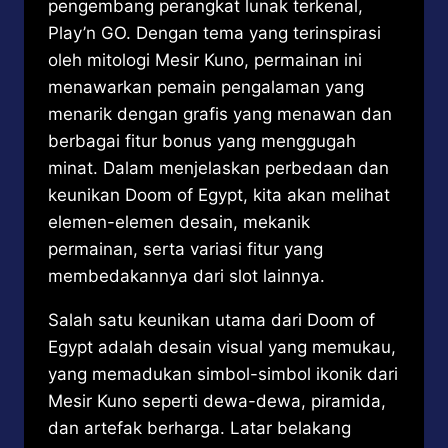
pengembang perangkat lunak terkenal,
Play’n GO. Dengan tema yang terinspirasi
oleh mitologi Mesir Kuno, permainan ini
menawarkan pemain pengalaman yang
menarik dengan grafis yang menawan dan
berbagai fitur bonus yang menggugah
minat. Dalam menjelaskan perbedaan dan
keunikan Doom of Egypt, kita akan melihat
elemen-elemen desain, mekanik
permainan, serta variasi fitur yang
membedakannya dari slot lainnya.
Salah satu keunikan utama dari Doom of
Egypt adalah desain visual yang memukau,
yang memadukan simbol-simbol ikonik dari
Mesir Kuno seperti dewa-dewa, piramida,
dan artefak berharga. Latar belakang