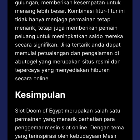
gulungan, memberikan kesempatan untuk
menang lebih besar. Kombinasi fitur-fitur ini
tidak hanya menjaga permainan tetap
menarik, tetapi juga memberikan pemain
peluang untuk meningkatkan saldo mereka
secara signifikan. Jika tertarik anda dapat
memulai petualangan dan pengalaman di
abutogel
yang merupakan situs resmi dan
tepercaya yang menyediakan hiburan
secara online.
Kesimpulan
Slot Doom of Egypt merupakan salah satu
permainan yang menarik perhatian para
penggemar mesin slot online. Dengan tema
yang terinspirasi oleh kebudayaan Mesir