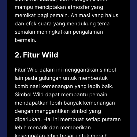
mampu menciptakan atmosfer yang
memikat bagi pemain. Animasi yang halus
dan efek suara yang mendukung tema
semakin meningkatkan pengalaman
bermain.
2. Fitur Wild
Fitur Wild dalam ini menggantikan simbol
lain pada gulungan untuk membentuk
kombinasi kemenangan yang lebih baik.
Simbol Wild dapat membantu pemain
mendapatkan lebih banyak kemenangan
dengan menggantikan simbol yang
diperlukan. Hal ini membuat setiap putaran
lebih menarik dan memberikan
kesempatan lebih besar untuk meraih