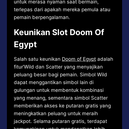
untuk merasa nyaman saat bermain,
terlepas dari apakah mereka pemula atau
pemain berpengalaman.
Keunikan Slot Doom Of
Egypt
Salah satu keunikan
Doom of Egypt
adalah
fitur’Wild dan Scatter yang menyajikan
peluang besar bagi pemain. Simbol Wild
dapat menggantikan simbol lain di
gulungan untuk membentuk kombinasi
yang menang, sementara simbol Scatter
memberikan akses ke putaran gratis yang
meningkatkan peluang untuk meraih
jackpot. Selama putaran gratis, terdapat