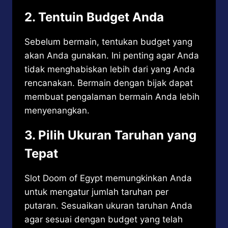
2. Tentuin Budget Anda
Sebelum bermain, tentukan budget yang
akan Anda gunakan. Ini penting agar Anda
tidak menghabiskan lebih dari yang Anda
rencanakan. Bermain dengan bijak dapat
membuat pengalaman bermain Anda lebih
menyenangkan.
3. Pilih Ukuran Taruhan yang
Tepat
Slot Doom of Egypt memungkinkan Anda
untuk mengatur jumlah taruhan per
putaran. Sesuaikan ukuran taruhan Anda
agar sesuai dengan budget yang telah