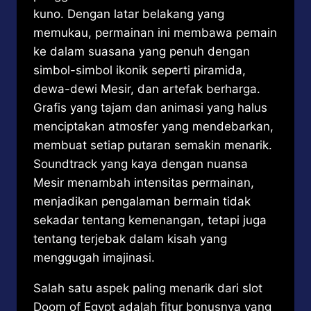
kuno. Dengan latar belakang yang
memukau, permainan ini membawa pemain
ke dalam suasana yang penuh dengan
simbol-simbol ikonik seperti piramida,
dewa-dewi Mesir, dan artefak berharga.
Grafis yang tajam dan animasi yang halus
menciptakan atmosfer yang mendebarkan,
membuat setiap putaran semakin menarik.
Soundtrack yang kaya dengan nuansa
Mesir menambah intensitas permainan,
menjadikan pengalaman bermain tidak
sekadar tentang kemenangan, tetapi juga
tentang terjebak dalam kisah yang
menggugah imajinasi.
Salah satu aspek paling menarik dari slot
Doom of Egypt adalah fitur bonusnya yang