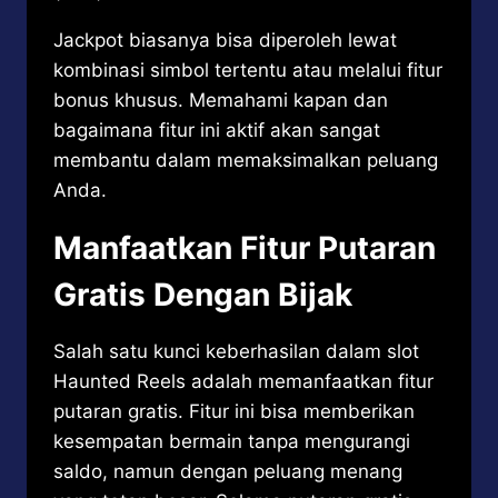
Jackpot biasanya bisa diperoleh lewat
kombinasi simbol tertentu atau melalui fitur
bonus khusus. Memahami kapan dan
bagaimana fitur ini aktif akan sangat
membantu dalam memaksimalkan peluang
Anda.
Manfaatkan Fitur Putaran
Gratis Dengan Bijak
Salah satu kunci keberhasilan dalam slot
Haunted Reels adalah memanfaatkan fitur
putaran gratis. Fitur ini bisa memberikan
kesempatan bermain tanpa mengurangi
saldo, namun dengan peluang menang