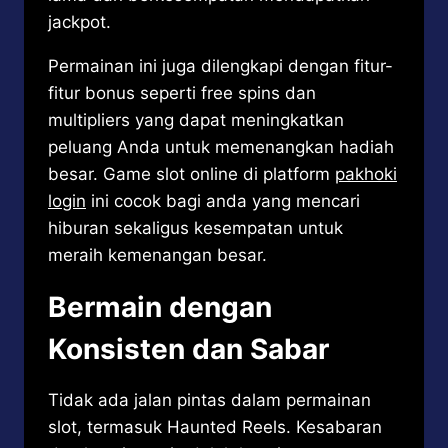
jackpot.
Permainan ini juga dilengkapi dengan fitur-
fitur bonus seperti free spins dan
multipliers yang dapat meningkatkan
peluang Anda untuk memenangkan hadiah
besar. Game slot online di platform
pakhoki
login
ini cocok bagi anda yang mencari
hiburan sekaligus kesempatan untuk
meraih kemenangan besar.
Bermain dengan
Konsisten dan Sabar
Tidak ada jalan pintas dalam permainan
slot, termasuk Haunted Reels. Kesabaran