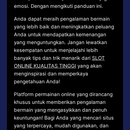
emosi. Dengan mengikuti panduan ini.
Anda dapat meraih pengalaman bermain
yang lebih baik dan meningkatkan peluang
Anda untuk mendapatkan kemenangan
yang menguntungkan.
Jangan lewatkan
kesempatan untuk menjelajahi lebih
banyak tips dan trik menarik dari
SLOT
ONLINE KUALITAS TINGGI
yang akan
menginspirasi dan memperkaya
pengetahuan Anda!
Platform permainan online yang dirancang
khusus untuk memberikan pengalaman
bermain yang mengasyikkan dan penuh
keuntungan! Bagi Anda yang mencari situs
yang terpercaya, mudah digunakan, dan