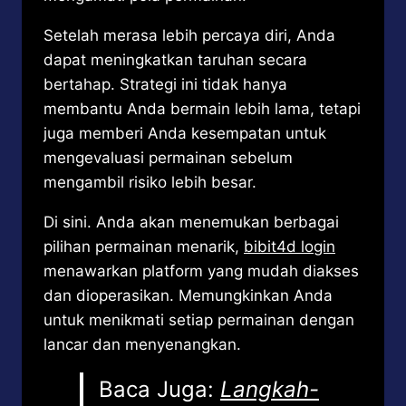
Setelah merasa lebih percaya diri, Anda
dapat meningkatkan taruhan secara
bertahap. Strategi ini tidak hanya
membantu Anda bermain lebih lama, tetapi
juga memberi Anda kesempatan untuk
mengevaluasi permainan sebelum
mengambil risiko lebih besar.
Di sini. Anda akan menemukan berbagai
pilihan permainan menarik,
bibit4d login
menawarkan platform yang mudah diakses
dan dioperasikan. Memungkinkan Anda
untuk menikmati setiap permainan dengan
lancar dan menyenangkan.
Baca Juga:
Langkah-