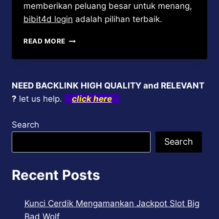
memberikan peluang besar untuk menang,
bibit4d login
adalah pilihan terbaik.
PANDUAN
READ MORE
LENGKAP
UNTUK
MENINGKATKAN
PELUANG
NEED BACKLINK HIGH QUALITY and RELEVANT
MENANG
?
let us help.
click here
DI
SLOT
FORTUNE
Search
TIGER
Search
Recent Posts
Kunci Cerdik Mengamankan Jackpot Slot Big
Bad Wolf