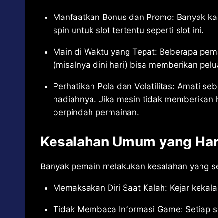
Manfaatkan Bonus dan Promo: Banyak kas
spin untuk slot tertentu seperti slot ini.
Main di Waktu yang Tepat: Beberapa pema
(misalnya dini hari) bisa memberikan pel
Perhatikan Pola dan Volatilitas: Amati 
hadiahnya. Jika mesin tidak memberikan 
berpindah permainan.
Kesalahan Umum yang Haru
Banyak pemain melakukan kesalahan yang seb
Memaksakan Diri Saat Kalah: Kejar kekal
Tidak Membaca Informasi Game: Setiap slo