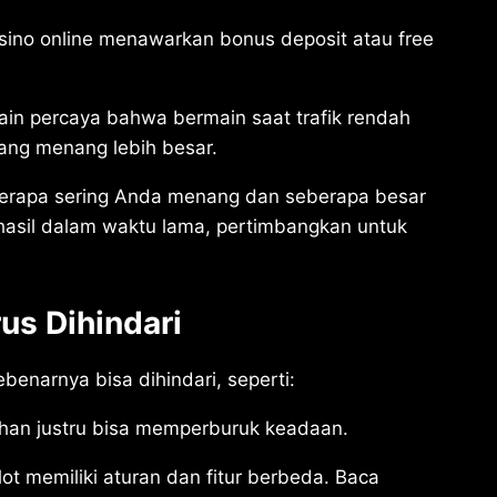
ino online menawarkan bonus deposit atau free
in percaya bahwa bermain saat trafik rendah
uang menang lebih besar.
seberapa sering Anda menang dan seberapa besar
hasil dalam waktu lama, pertimbangkan untuk
s Dihindari
enarnya bisa dihindari, seperti:
ahan justru bisa memperburuk keadaan.
t memiliki aturan dan fitur berbeda. Baca