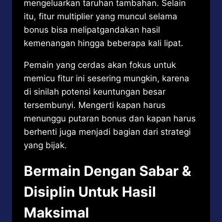
mengeluarkan taruhan tambahan. Selain
itu, fitur multiplier yang muncul selama
bonus bisa melipatgandakan hasil
kemenangan hingga beberapa kali lipat.
Pemain yang cerdas akan fokus untuk
memicu fitur ini sesering mungkin, karena
di sinilah potensi keuntungan besar
tersembunyi. Mengerti kapan harus
menunggu putaran bonus dan kapan harus
berhenti juga menjadi bagian dari strategi
yang bijak.
Bermain Dengan Sabar &
Disiplin Untuk Hasil
Maksimal