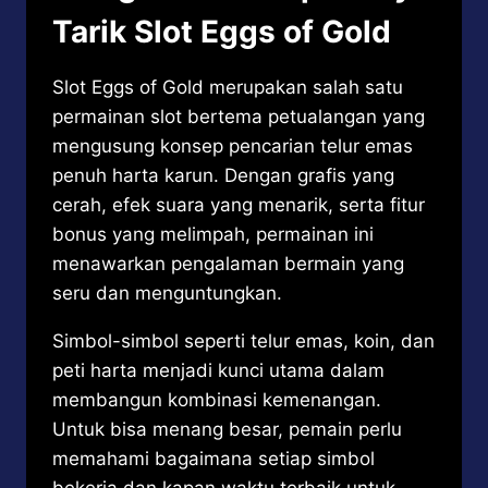
Tarik Slot Eggs of Gold
Slot Eggs of Gold merupakan salah satu
permainan slot bertema petualangan yang
mengusung konsep pencarian telur emas
penuh harta karun. Dengan grafis yang
cerah, efek suara yang menarik, serta fitur
bonus yang melimpah, permainan ini
menawarkan pengalaman bermain yang
seru dan menguntungkan.
Simbol-simbol seperti telur emas, koin, dan
peti harta menjadi kunci utama dalam
membangun kombinasi kemenangan.
Untuk bisa menang besar, pemain perlu
memahami bagaimana setiap simbol