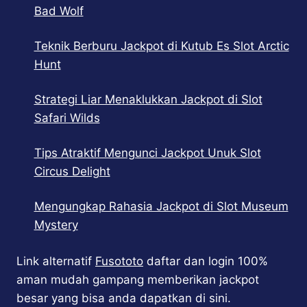
Bad Wolf
Teknik Berburu Jackpot di Kutub Es Slot Arctic
Hunt
Strategi Liar Menaklukkan Jackpot di Slot
Safari Wilds
Tips Atraktif Mengunci Jackpot Unuk Slot
Circus Delight
Mengungkap Rahasia Jackpot di Slot Museum
Mystery
Link alternatif
Fusototo
daftar dan login 100%
aman mudah gampang memberikan jackpot
besar yang bisa anda dapatkan di sini.