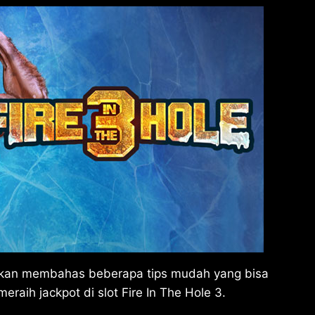
kan membahas beberapa tips mudah yang bisa
aih jackpot di slot Fire In The Hole 3.