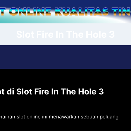
Slot Fire In The Hole 3
di Slot Fire In The Hole 3
rmainan slot online ini menawarkan sebuah peluang