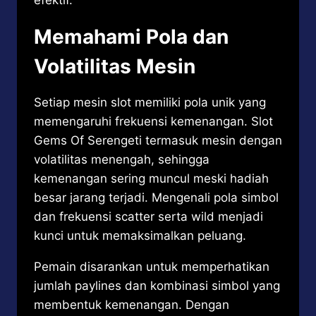
efektif.
Memahami Pola dan
Volatilitas Mesin
Setiap mesin slot memiliki pola unik yang
memengaruhi frekuensi kemenangan. Slot
Gems Of Serengeti termasuk mesin dengan
volatilitas menengah, sehingga
kemenangan sering muncul meski hadiah
besar jarang terjadi. Mengenali pola simbol
dan frekuensi scatter serta wild menjadi
kunci untuk memaksimalkan peluang.
Pemain disarankan untuk memperhatikan
jumlah paylines dan kombinasi simbol yang
membentuk kemenangan. Dengan