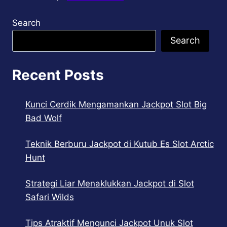
OF
SERENGETI
Search
Search
Recent Posts
Kunci Cerdik Mengamankan Jackpot Slot Big
Bad Wolf
Teknik Berburu Jackpot di Kutub Es Slot Arctic
Hunt
Strategi Liar Menaklukkan Jackpot di Slot
Safari Wilds
Tips Atraktif Mengunci Jackpot Unuk Slot