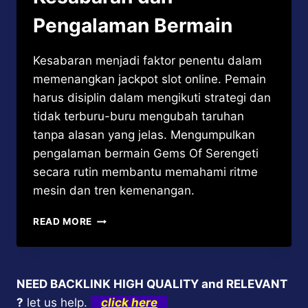
Pengalaman Bermain
Kesabaran menjadi faktor penentu dalam
memenangkan jackpot slot online. Pemain
harus disiplin dalam mengikuti strategi dan
tidak terburu-buru mengubah taruhan
tanpa alasan yang jelas. Mengumpulkan
pengalaman bermain Gems Of Serengeti
secara rutin membantu memahami ritme
mesin dan tren kemenangan.
TIPS
READ MORE
JITU
MENANGKAN
JACKPOT
DI
NEED BACKLINK HIGH QUALITY and RELEVANT
SLOT
?
let us help.
click here
GEMS