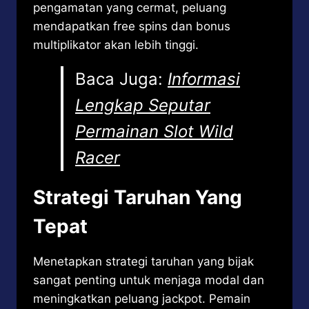
pengamatan yang cermat, peluang
mendapatkan free spins dan bonus
multiplikator akan lebih tinggi.
Baca Juga:
Informasi
Lengkap Seputar
Permainan Slot Wild
Racer
Strategi Taruhan Yang
Tepat
Menetapkan strategi taruhan yang bijak
sangat penting untuk menjaga modal dan
meningkatkan peluang jackpot. Pemain