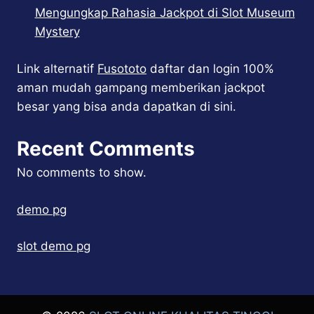
Mengungkap Rahasia Jackpot di Slot Museum
Mystery
Link alternatif
Fusototo
daftar dan login 100%
aman mudah gampang memberikan jackpot
besar yang bisa anda dapatkan di sini.
Recent Comments
No comments to show.
demo pg
slot demo pg