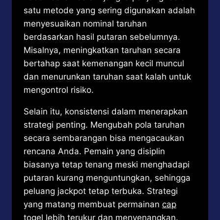
satu metode yang sering digunakan adalah
menyesuaikan nominal taruhan
berdasarkan hasil putaran sebelumnya.
Misalnya, meningkatkan taruhan secara
bertahap saat kemenangan kecil muncul
dan menurunkan taruhan saat kalah untuk
mengontrol risiko.
Selain itu, konsistensi dalam menerapkan
strategi penting. Mengubah pola taruhan
secara sembarangan bisa mengacaukan
rencana Anda. Pemain yang disiplin
biasanya tetap tenang meski menghadapi
putaran kurang menguntungkan, sehingga
peluang jackpot tetap terbuka. Strategi
yang matang membuat permainan
cap
togel
lebih terukur dan menyenangkan.