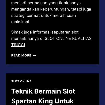
menjadi permainan yang tidak hanya
mengandalkan keberuntungan, tetapi juga
strategi cermat untuk meraih cuan
maksimal.
Simak juga informasi seputaran slot
menarik hanya di
SLOT ONLINE KUALITAS
TINGGI
.
PANDUAN
READ MORE
JITU
BERMAIN
SLOT
CANDY
VILLAGE
SLOT ONLINE
AGAR
CUAN
Teknik Bermain Slot
Spartan King Untuk