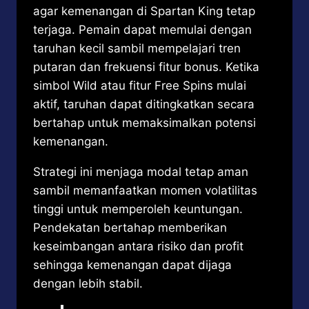
agar kemenangan di Spartan King tetap
terjaga. Pemain dapat memulai dengan
taruhan kecil sambil mempelajari tren
putaran dan frekuensi fitur bonus. Ketika
simbol Wild atau fitur Free Spins mulai
aktif, taruhan dapat ditingkatkan secara
bertahap untuk memaksimalkan potensi
kemenangan.
Strategi ini menjaga modal tetap aman
sambil memanfaatkan momen volatilitas
tinggi untuk memperoleh keuntungan.
Pendekatan bertahap memberikan
keseimbangan antara risiko dan profit
sehingga kemenangan dapat dijaga
dengan lebih stabil.