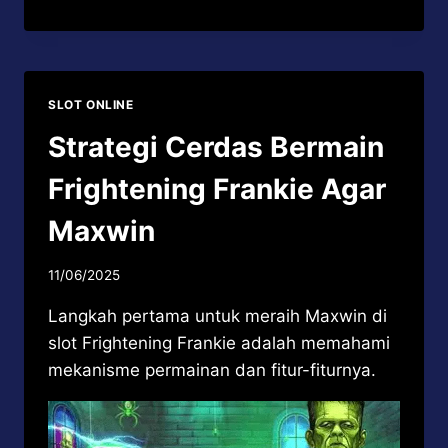
BERMAIN
SLOT
SPARTAN
KING
UNTUK
SLOT ONLINE
MENJAGA
KEMENANGAN
Strategi Cerdas Bermain
Frightening Frankie Agar
Maxwin
11/06/2025
Langkah pertama untuk meraih Maxwin di
slot Frightening Frankie adalah memahami
mekanisme permainan dan fitur-fiturnya.