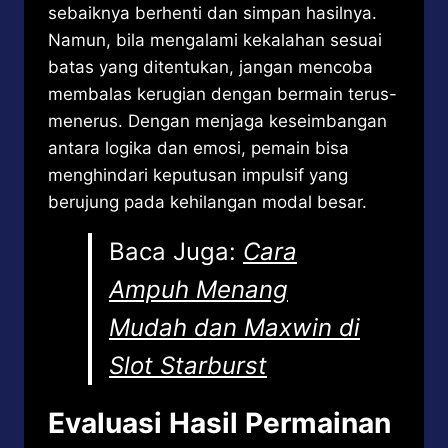
sebaiknya berhenti dan simpan hasilnya.
Namun, bila mengalami kekalahan sesuai
batas yang ditentukan, jangan mencoba
membalas kerugian dengan bermain terus-
menerus. Dengan menjaga keseimbangan
antara logika dan emosi, pemain bisa
menghindari keputusan impulsif yang
berujung pada kehilangan modal besar.
Baca Juga:
Cara
Ampuh Menang
Mudah dan Maxwin di
Slot Starburst
Evaluasi Hasil Permainan