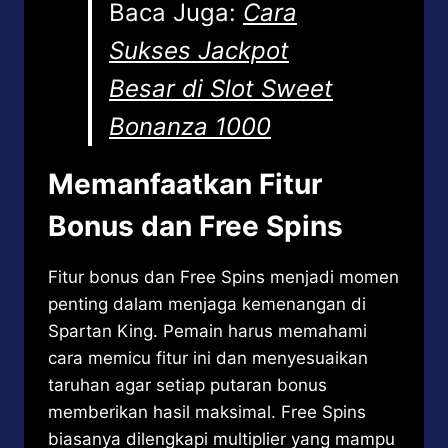
Baca Juga:
Cara
Sukses Jackpot
Besar di Slot Sweet
Bonanza 1000
Memanfaatkan Fitur
Bonus dan Free Spins
Fitur bonus dan Free Spins menjadi momen
penting dalam menjaga kemenangan di
Spartan King. Pemain harus memahami
cara memicu fitur ini dan menyesuaikan
taruhan agar setiap putaran bonus
memberikan hasil maksimal. Free Spins
biasanya dilengkapi multiplier yang mampu