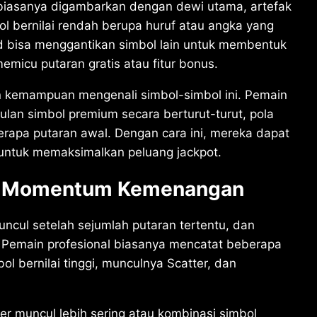
gi biasanya digambarkan dengan dewi utama, artefak
l bernilai rendah berupa huruf atau angka yang
ld bisa menggantikan simbol lain untuk membentuk
micu putaran gratis atau fitur bonus.
an kemampuan mengenali simbol-simbol ini. Pemain
an simbol premium secara berturut-turut, pola
berapa putaran awal. Dengan cara ini, mereka dapat
 untuk memaksimalkan peluang jackpot.
 & Momentum Kemenangan
cul setelah sejumlah putaran tertentu, dan
i. Pemain profesional biasanya mencatat beberapa
l bernilai tinggi, munculnya Scatter, dan
ter muncul lebih sering atau kombinasi simbol