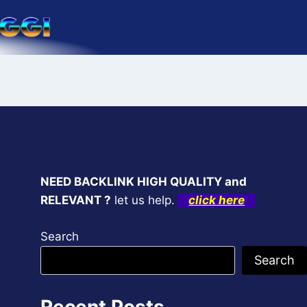
NEED BACKLINK HIGH QUALITY and
RELEVANT ?
let us help.
click here
Search
Search
Recent Posts