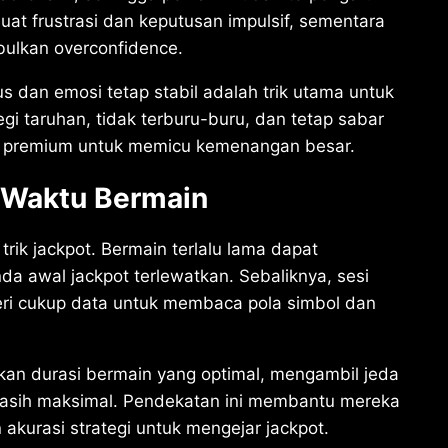
at frustrasi dan keputusan impulsif, sementara
bulkan overconfidence.
 dan emosi tetap stabil adalah trik utama untuk
egi taruhan, tidak terburu-buru, dan tetap sabar
l premium untuk memicu kemenangan besar.
 Waktu Bermain
rik jackpot. Bermain terlalu lama dapat
a awal jackpot terlewatkan. Sebaliknya, sesi
eri cukup data untuk membaca pola simbol dan
an durasi bermain yang optimal, mengambil jeda
 masih maksimal. Pendekatan ini membantu mereka
kurasi strategi untuk mengejar jackpot.