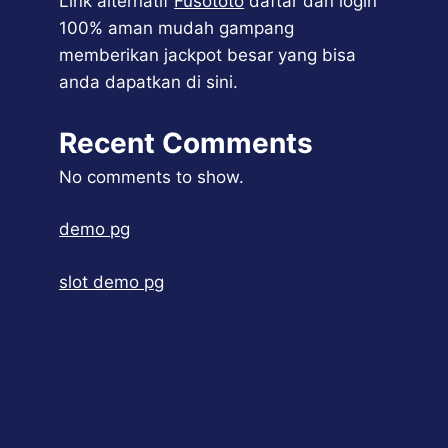
Link alternatif
Fusototo
daftar dan login
100% aman mudah gampang
memberikan jackpot besar yang bisa
anda dapatkan di sini.
Recent Comments
No comments to show.
demo pg
slot demo pg