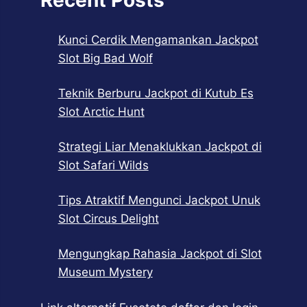
Kunci Cerdik Mengamankan Jackpot
Slot Big Bad Wolf
Teknik Berburu Jackpot di Kutub Es
Slot Arctic Hunt
Strategi Liar Menaklukkan Jackpot di
Slot Safari Wilds
Tips Atraktif Mengunci Jackpot Unuk
Slot Circus Delight
Mengungkap Rahasia Jackpot di Slot
Museum Mystery