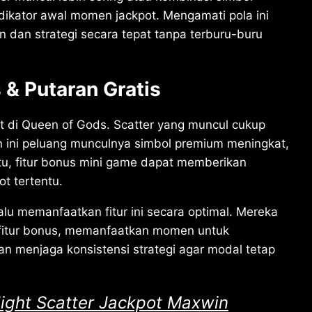
indikator awal momen jackpot. Mengamati pola ini
dan strategi secara tepat tanpa terburu-buru
& Putaran Gratis
ot di Queen of Gods. Scatter yang muncul cukup
n ini peluang munculnya simbol premium meningkat,
 itu, fitur bonus mini game dapat memberikan
t tertentu.
alu memanfaatkan fitur ini secara optimal. Mereka
fitur bonus, memanfaatkan momen untuk
 menjaga konsistensi strategi agar modal tetap
light Scatter Jackpot Maxwin