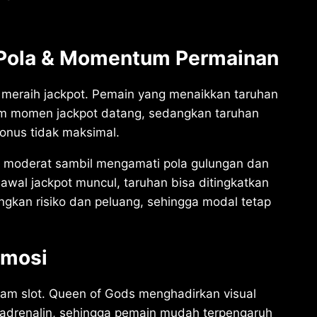
 Pola & Momentum Permainan
k meraih jackpot. Pemain yang menaikkan taruhan
lum momen jackpot datang, sedangkan taruhan
bonus tidak maksimal.
an moderat sambil mengamati pola gulungan dan
awal jackpot muncul, taruhan bisa ditingkatkan
gkan risiko dan peluang, sehingga modal tetap
Emosi
am slot. Queen of Gods menghadirkan visual
 adrenalin, sehingga pemain mudah terpengaruh