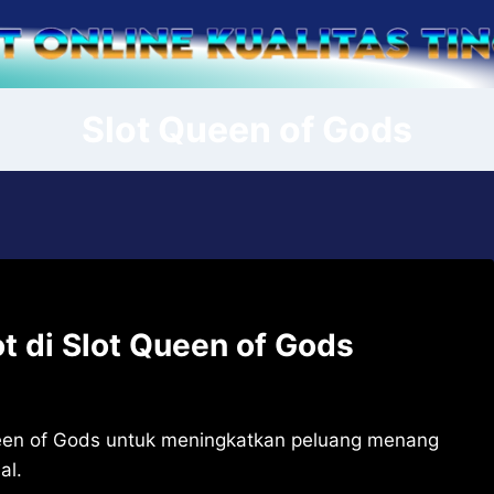
Slot Queen of Gods
t di Slot Queen of Gods
 Queen of Gods untuk meningkatkan peluang menang
al.