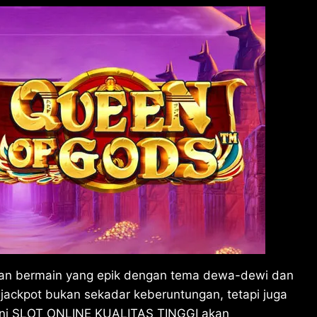
an bermain yang epik dengan tema dewa-dewi dan
ackpot bukan sekadar keberuntungan, tetapi juga
ni
SLOT ONLINE KUALITAS TINGGI
akan