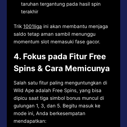
taruhan tergantung pada hasil spin
terakhir
Trik
1001liga
ini akan membantu menjaga
saldo tetap aman sambil menunggu
momentum slot memasuki fase gacor.
4. Fokus pada Fitur Free
Spins & Cara Memicunya
Salah satu fitur paling menguntungkan di
Wild Ape adalah Free Spins, yang bisa
dipicu saat tiga simbol bonus muncul di
gulungan 1, 3, dan 5. Begitu masuk ke
mode ini, Anda berkesempatan
mendapatkan: