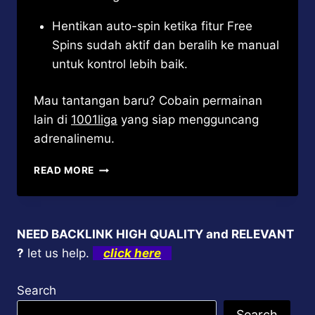
Hentikan auto-spin ketika fitur Free
Spins sudah aktif dan beralih ke manual
untuk kontrol lebih baik.
Mau tantangan baru? Cobain permainan
lain di
1001liga
yang siap mengguncang
adrenalinemu.
BOCORAN
READ MORE
TRIK
GACOR
BERMAIN
DI
NEED BACKLINK HIGH QUALITY and RELEVANT
SLOT
?
let us help.
click here
WILD
APE
#3258
Search
Search