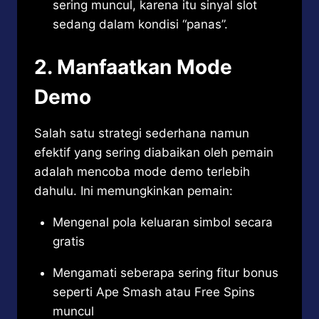
sering muncul, karena itu sinyal slot
sedang dalam kondisi “panas”.
2. Manfaatkan Mode
Demo
Salah satu strategi sederhana namun
efektif yang sering diabaikan oleh pemain
adalah mencoba mode demo terlebih
dahulu. Ini memungkinkan pemain:
Mengenal pola keluaran simbol secara
gratis
Mengamati seberapa sering fitur bonus
seperti Ape Smash atau Free Spins
muncul