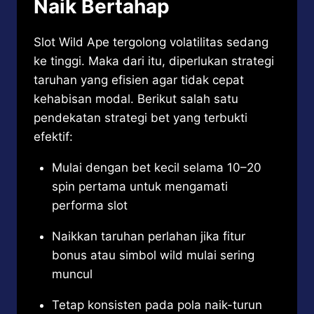
Naik Bertahap
Slot Wild Ape tergolong volatilitas sedang
ke tinggi. Maka dari itu, diperlukan strategi
taruhan yang efisien agar tidak cepat
kehabisan modal. Berikut salah satu
pendekatan strategi bet yang terbukti
efektif:
Mulai dengan bet kecil selama 10–20
spin pertama untuk mengamati
performa slot
Naikkan taruhan perlahan jika fitur
bonus atau simbol wild mulai sering
muncul
Tetap konsisten pada pola naik-turun