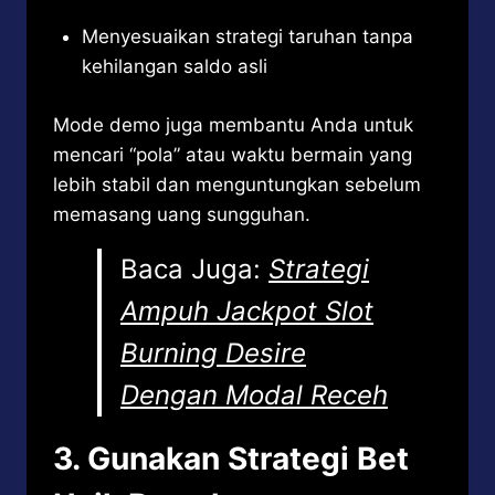
Menyesuaikan strategi taruhan tanpa
kehilangan saldo asli
Mode demo juga membantu Anda untuk
mencari “pola” atau waktu bermain yang
lebih stabil dan menguntungkan sebelum
memasang uang sungguhan.
Baca Juga:
Strategi
Ampuh Jackpot Slot
Burning Desire
Dengan Modal Receh
3. Gunakan Strategi Bet