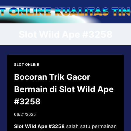
Skip
to
content
Slot Wild Ape #3258
SLOT ONLINE
Bocoran Trik Gacor
Bermain di Slot Wild Ape
#3258
06/21/2025
Slot Wild Ape #3258
salah satu permainan