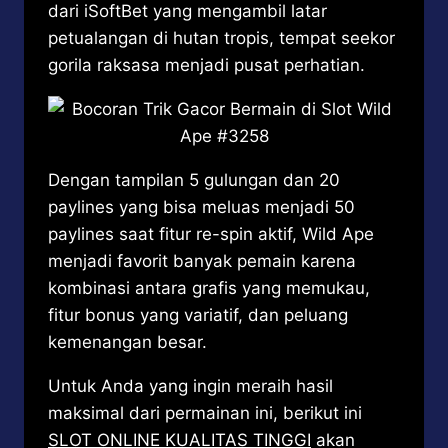
dari iSoftBet yang mengambil latar
petualangan di hutan tropis, tempat seekor
gorila raksasa menjadi pusat perhatian.
Dengan tampilan 5 gulungan dan 20
paylines yang bisa meluas menjadi 50
paylines saat fitur re-spin aktif, Wild Ape
menjadi favorit banyak pemain karena
kombinasi antara grafis yang memukau,
fitur bonus yang variatif, dan peluang
kemenangan besar.
Untuk Anda yang ingin meraih hasil
maksimal dari permainan ini, berikut ini
SLOT ONLINE KUALITAS TINGGI
akan