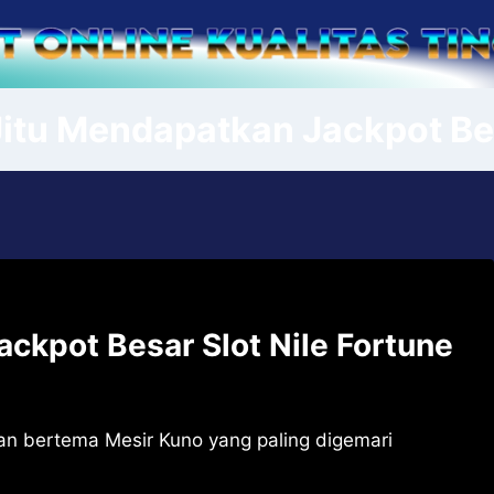
Jitu Mendapatkan Jackpot Be
ackpot Besar Slot Nile Fortune
nan bertema Mesir Kuno yang paling digemari