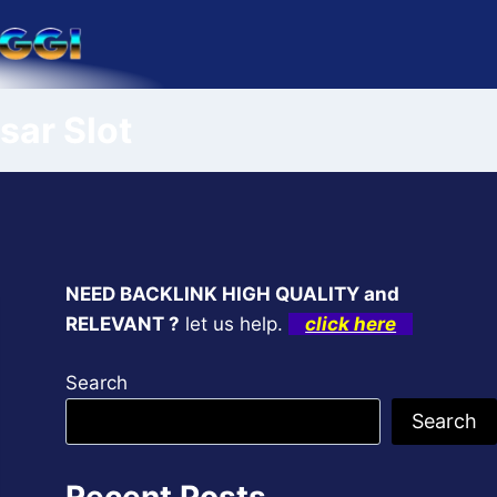
sar Slot
NEED BACKLINK HIGH QUALITY and
RELEVANT ?
let us help.
click here
Search
Search
Recent Posts