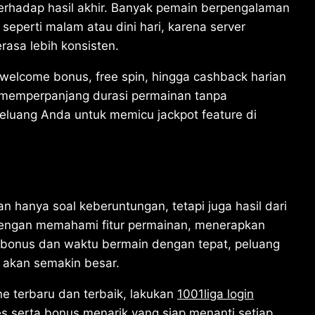
erhadap hasil akhir. Banyak pemain berpengalaman
seperti malam atau dini hari, karena server
rasa lebih konsisten.
welcome bonus, free spin, hingga cashback harian
a memperpanjang durasi permainan tanpa
luang Anda untuk memicu jackpot feature di
an hanya soal keberuntungan, tetapi juga hasil dari
 Dengan memahami fitur permainan, menerapkan
 bonus dan waktu bermain dengan tepat, peluang
 akan semakin besar.
ne terbaru dan terbaik, lakukan
1001liga login
 serta bonus menarik yang siap menanti setiap