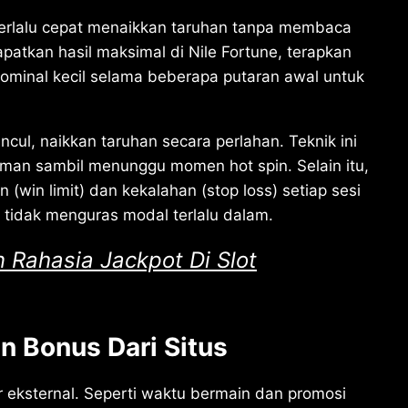
erlalu cepat menaikkan taruhan tanpa membaca
patkan hasil maksimal di Nile Fortune, terapkan
nominal kecil selama beberapa putaran awal untuk
ncul, naikkan taruhan secara perlahan. Teknik ini
an sambil menunggu momen hot spin. Selain itu,
win limit) dan kekalahan (stop loss) setiap sesi
 tidak menguras modal terlalu dalam.
 Rahasia Jackpot Di Slot
 Bonus Dari Situs
r eksternal. Seperti waktu bermain dan promosi