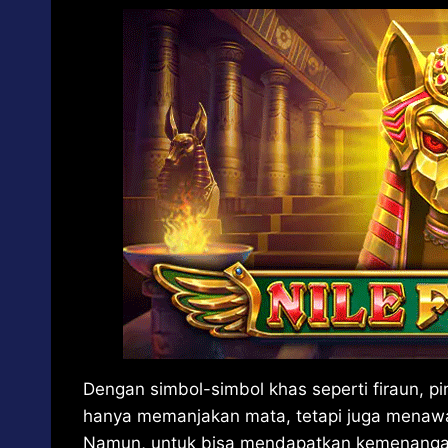
Dengan simbol-simbol khas seperti firaun, pi
hanya memanjakan mata, tetapi juga menawar
Namun, untuk bisa mendapatkan kemenangan 