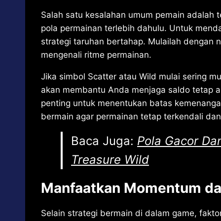
Salah satu kesalahan umum pemain adalah t
pola permainan terlebih dahulu. Untuk menda
strategi taruhan bertahap. Mulailah dengan 
mengenali ritme permainan.
Jika simbol Scatter atau Wild mulai sering mu
akan membantu Anda menjaga saldo tetap am
penting untuk menentukan batas kemenangan (
bermain agar permainan tetap terkendali dan
Baca Juga:
Pola Gacor Dan
Treasure Wild
Manfaatkan Momentum dan
Selain strategi bermain di dalam game, fakto