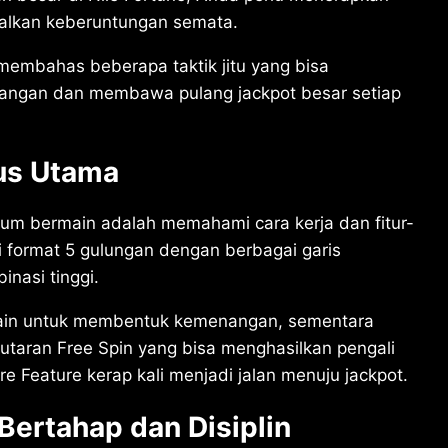
dalkan keberuntungan semata.
embahas beberapa taktik jitu yang bisa
ngan dan membawa pulang jackpot besar setiap
nus Utama
um bermain adalah memahami cara kerja dan fitur-
iki format 5 gulungan dengan berbagai garis
nasi tinggi.
 lain untuk membentuk kemenangan, sementara
utaran Free Spin yang bisa menghasilkan pengali
ure Feature kerap kali menjadi jalan menuju jackpot.
Bertahap dan Disiplin