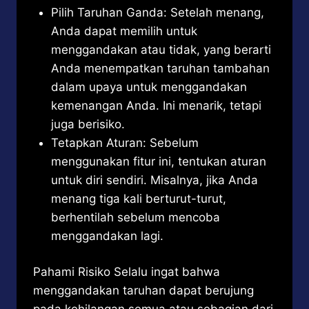
Pilih Taruhan Ganda: Setelah menang,
Anda dapat memilih untuk
menggandakan atau tidak, yang berarti
Anda menempatkan taruhan tambahan
dalam upaya untuk menggandakan
kemenangan Anda. Ini menarik, tetapi
juga berisiko.
Tetapkan Aturan: Sebelum
menggunakan fitur ini, tentukan aturan
untuk diri sendiri. Misalnya, jika Anda
menang tiga kali berturut-turut,
berhentilah sebelum mencoba
menggandakan lagi.
Pahami Risiko Selalu ingat bahwa
menggandakan taruhan dapat berujung