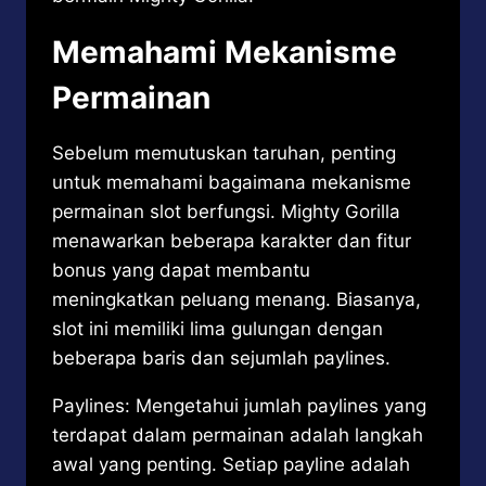
Memahami Mekanisme
Permainan
Sebelum memutuskan taruhan, penting
untuk memahami bagaimana mekanisme
permainan slot berfungsi. Mighty Gorilla
menawarkan beberapa karakter dan fitur
bonus yang dapat membantu
meningkatkan peluang menang. Biasanya,
slot ini memiliki lima gulungan dengan
beberapa baris dan sejumlah paylines.
Paylines: Mengetahui jumlah paylines yang
terdapat dalam permainan adalah langkah
awal yang penting. Setiap payline adalah