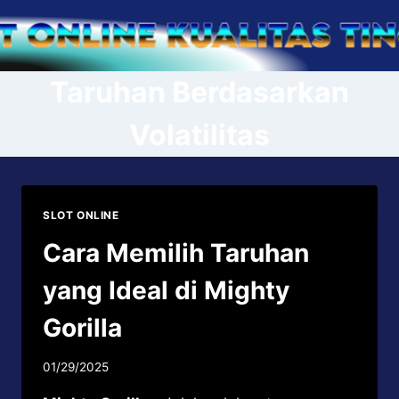
Skip
to
content
Taruhan Berdasarkan
Volatilitas
SLOT ONLINE
Cara Memilih Taruhan
yang Ideal di Mighty
Gorilla
01/29/2025