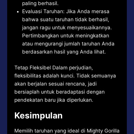
paling berhasil.
Evaluasi Taruhan: Jika Anda merasa
bahwa suatu taruhan tidak berhasil,
jangan ragu untuk menyesuaikannya.
Pertimbangkan untuk meningkatkan
atau mengurangi jumlah taruhan Anda
berdasarkan hasil yang Anda lihat.
Tetap Fleksibel Dalam perjudian,
fleksibilitas adalah kunci. Tidak semuanya
akan berjalan sesuai rencana, jadi
bersiaplah untuk beradaptasi dengan
pendekatan baru jika diperlukan.
Kesimpulan
​Memilih taruhan yang ideal di Mighty Gorilla