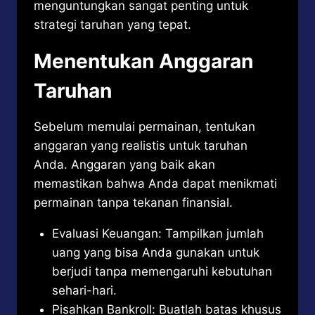
menguntungkan sangat penting untuk
strategi taruhan yang tepat.
Menentukan Anggaran
Taruhan
Sebelum memulai permainan, tentukan
anggaran yang realistis untuk taruhan
Anda. Anggaran yang baik akan
memastikan bahwa Anda dapat menikmati
permainan tanpa tekanan finansial.
Evaluasi Keuangan: Tampilkan jumlah
uang yang bisa Anda gunakan untuk
berjudi tanpa memengaruhi kebutuhan
sehari-hari.
Pisahkan Bankroll: Buatlah batas khusus