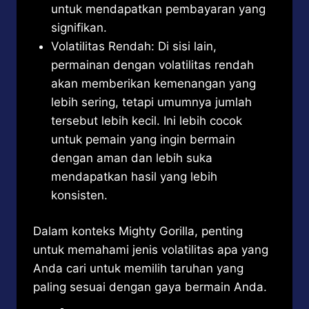
untuk mendapatkan pembayaran yang
signifikan.
Volatilitas Rendah: Di sisi lain,
permainan dengan volatilitas rendah
akan memberikan kemenangan yang
lebih sering, tetapi umumnya jumlah
tersebut lebih kecil. Ini lebih cocok
untuk pemain yang ingin bermain
dengan aman dan lebih suka
mendapatkan hasil yang lebih
konsisten.
Dalam konteks Mighty Gorilla, penting
untuk memahami jenis volatilitas apa yang
Anda cari untuk memilih taruhan yang
paling sesuai dengan gaya bermain Anda.