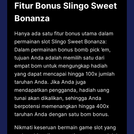
Fitur Bonus Slingo Sweet
Bonanza
Hanya ada satu fitur bonus utama dalam
permainan slot Slingo Sweet Bonanza:
Dalam permainan bonus bomb pick ’em,
tujuan Anda adalah memilih satu dari
empat bom untuk mengungkap hadiah
yang dapat mencapai hingga 100x jumlah
taruhan Anda. Jika Anda juga
mendapatkan pengganda, hadiah uang
tunai akan dikalikan, sehingga Anda
berpotensi memenangkan hingga 400x
taruhan Anda dengan satu bom bonus.
Nikmati keseruan bermain game slot yang