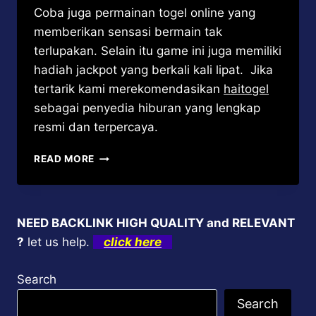
Coba juga permainan togel online yang
memberikan sensasi bermain tak
terlupakan. Selain itu game ini juga memiliki
hadiah jackpot yang berkali kali lipat. Jika
tertarik kami merekomendasikan
haitogel
sebagai penyedia hiburan yang lengkap
resmi dan terpercaya.
SLINGO
READ MORE
SWEET
BONANZA
–
SLOT
NEED BACKLINK HIGH QUALITY and RELEVANT
GACOR
?
let us help.
click here
MUDAH
JACKPOT
BESAR
Search
Search