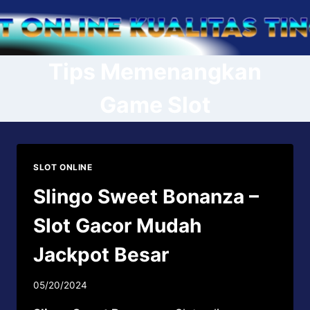
Skip
to
content
Tips Memenangkan
Game Slot
SLOT ONLINE
Slingo Sweet Bonanza –
Slot Gacor Mudah
Jackpot Besar
05/20/2024