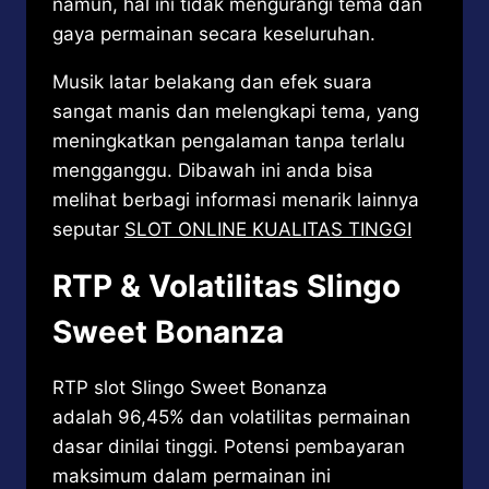
namun, hal ini tidak mengurangi tema dan
gaya permainan secara keseluruhan.
Musik latar belakang dan efek suara
sangat manis dan melengkapi tema, yang
meningkatkan pengalaman tanpa terlalu
mengganggu. Dibawah ini anda bisa
melihat berbagi informasi menarik lainnya
seputar
SLOT ONLINE KUALITAS TINGGI
RTP & Volatilitas Slingo
Sweet Bonanza
RTP slot Slingo Sweet Bonanza
adalah 96,45% dan volatilitas permainan
dasar dinilai tinggi. Potensi pembayaran
maksimum dalam permainan ini