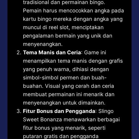
tradisional dan permainan bingo.
Pemain harus mencocokkan angka pada
kartu bingo mereka dengan angka yang
muncul di reel slot, menciptakan
pengalaman bermain yang unik dan
menyenangkan.
Tema Manis dan Ceria
: Game ini
menampilkan tema manis dengan grafis
yang penuh warna, dihiasi dengan
simbol-simbol permen dan buah-
buahan. Visual yang cerah dan ceria
membuat permainan ini menarik dan
menyenangkan untuk dimainkan.
Fitur Bonus dan Pengganda
: Slingo
Sweet Bonanza menawarkan berbagai
fitur bonus yang menarik, seperti
putaran gratis dan pengganda