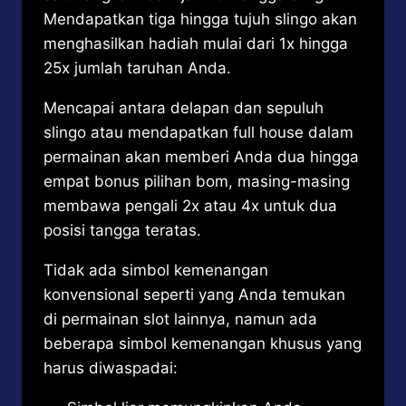
Mendapatkan tiga hingga tujuh slingo akan
menghasilkan hadiah mulai dari 1x hingga
25x jumlah taruhan Anda.
Mencapai antara delapan dan sepuluh
slingo atau mendapatkan full house dalam
permainan akan memberi Anda dua hingga
empat bonus pilihan bom, masing-masing
membawa pengali 2x atau 4x untuk dua
posisi tangga teratas.
Tidak ada simbol kemenangan
konvensional seperti yang Anda temukan
di permainan slot lainnya, namun ada
beberapa simbol kemenangan khusus yang
harus diwaspadai: