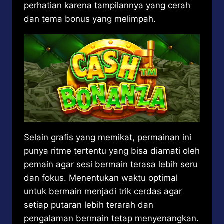
perhatian karena tampilannya yang cerah
dan tema bonus yang melimpah.
Selain grafis yang memikat, permainan ini
punya ritme tertentu yang bisa diamati oleh
pemain agar sesi bermain terasa lebih seru
dan fokus. Menentukan waktu optimal
untuk bermain menjadi trik cerdas agar
setiap putaran lebih terarah dan
pengalaman bermain tetap menyenangkan.