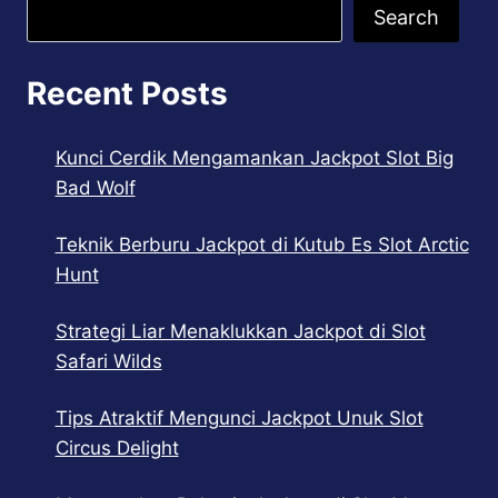
Search
Recent Posts
Kunci Cerdik Mengamankan Jackpot Slot Big
Bad Wolf
Teknik Berburu Jackpot di Kutub Es Slot Arctic
Hunt
Strategi Liar Menaklukkan Jackpot di Slot
Safari Wilds
Tips Atraktif Mengunci Jackpot Unuk Slot
Circus Delight