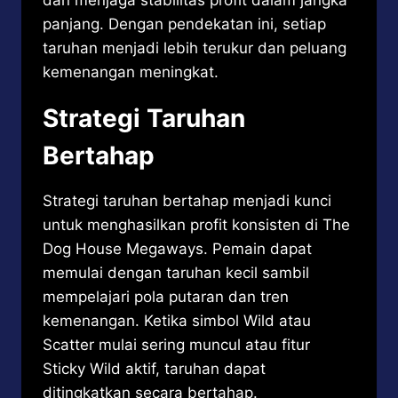
dan menjaga stabilitas profit dalam jangka
panjang. Dengan pendekatan ini, setiap
taruhan menjadi lebih terukur dan peluang
kemenangan meningkat.
Strategi Taruhan
Bertahap
Strategi taruhan bertahap menjadi kunci
untuk menghasilkan profit konsisten di The
Dog House Megaways. Pemain dapat
memulai dengan taruhan kecil sambil
mempelajari pola putaran dan tren
kemenangan. Ketika simbol Wild atau
Scatter mulai sering muncul atau fitur
Sticky Wild aktif, taruhan dapat
ditingkatkan secara bertahap.