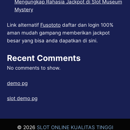
Mengungkap Rahasia Jackpot di Slot Museum
Mystery
Link alternatif
Fusototo
daftar dan login 100%
aman mudah gampang memberikan jackpot
besar yang bisa anda dapatkan di sini.
Recent Comments
No comments to show.
demo pg
slot demo pg
© 2026
SLOT ONLINE KUALITAS TINGGI