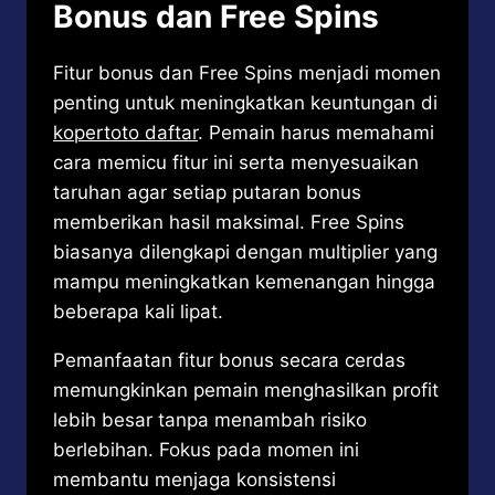
Bonus dan Free Spins
Fitur bonus dan Free Spins menjadi momen
penting untuk meningkatkan keuntungan di
kopertoto daftar
. Pemain harus memahami
cara memicu fitur ini serta menyesuaikan
taruhan agar setiap putaran bonus
memberikan hasil maksimal. Free Spins
biasanya dilengkapi dengan multiplier yang
mampu meningkatkan kemenangan hingga
beberapa kali lipat.
Pemanfaatan fitur bonus secara cerdas
memungkinkan pemain menghasilkan profit
lebih besar tanpa menambah risiko
berlebihan. Fokus pada momen ini
membantu menjaga konsistensi