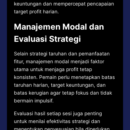
keuntungan dan mempercepat pencapaian
target profit harian.
Manajemen Modal dan
Evaluasi Strategi
Selain strategi taruhan dan pemanfaatan
fitur, manajemen modal menjadi faktor
utama untuk menjaga profit tetap
konsisten. Pemain perlu menetapkan batas
taruhan harian, target keuntungan, dan
batas kerugian agar tetap fokus dan tidak
bermain impulsif.
Evaluasi hasil setiap sesi juga penting
untuk menilai efektivitas strategi dan
menentukan penyesuaian bila diperlukan.