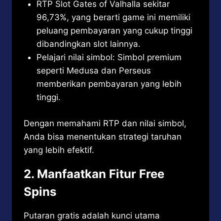
RTP Slot Gates of Valhalla sekitar
96,73%, yang berarti game ini memiliki
peluang pembayaran yang cukup tinggi
dibandingkan slot lainnya.
Pelajari nilai simbol: Simbol premium
seperti Medusa dan Perseus
memberikan pembayaran yang lebih
tinggi.
Dengan memahami RTP dan nilai simbol,
Anda bisa menentukan strategi taruhan
yang lebih efektif.
2. Manfaatkan Fitur Free
Spins
Putaran gratis adalah kunci utama