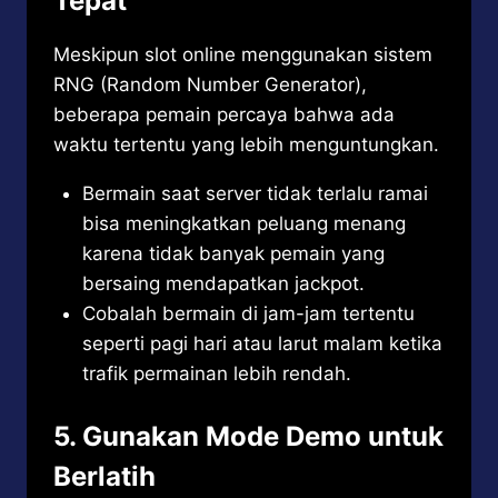
Tepat
Meskipun slot online menggunakan sistem
RNG (Random Number Generator),
beberapa pemain percaya bahwa ada
waktu tertentu yang lebih menguntungkan.
Bermain saat server tidak terlalu ramai
bisa meningkatkan peluang menang
karena tidak banyak pemain yang
bersaing mendapatkan jackpot.
Cobalah bermain di jam-jam tertentu
seperti pagi hari atau larut malam ketika
trafik permainan lebih rendah.
5. Gunakan Mode Demo untuk
Berlatih