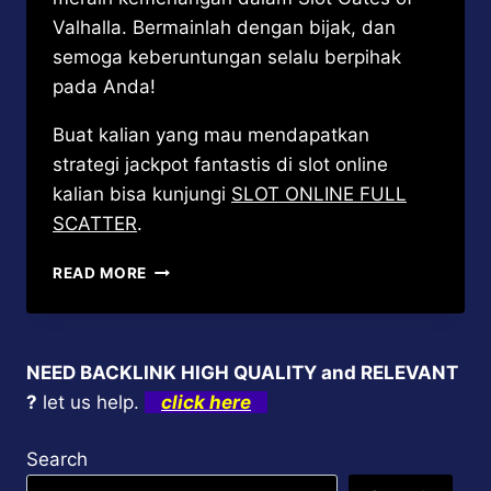
Valhalla. Bermainlah dengan bijak, dan
semoga keberuntungan selalu berpihak
pada Anda!
Buat kalian yang mau mendapatkan
strategi jackpot fantastis di slot online
kalian bisa kunjungi
SLOT ONLINE FULL
SCATTER
.
TRIK
READ MORE
MENANG
BERMAIN
DI
SLOT
NEED BACKLINK HIGH QUALITY and RELEVANT
GATES
?
let us help.
click here
OF
VALHALLA
Search