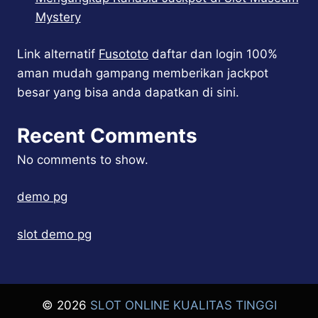
Mystery
Link alternatif
Fusototo
daftar dan login 100%
aman mudah gampang memberikan jackpot
besar yang bisa anda dapatkan di sini.
Recent Comments
No comments to show.
demo pg
slot demo pg
© 2026
SLOT ONLINE KUALITAS TINGGI