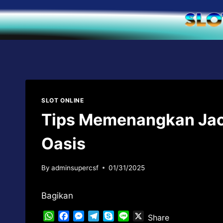
Skip
to
content
SLOT ONLINE
Tips Memenangkan Jack
Oasis
By
adminsupercsf
01/31/2025
Bagikan
W
F
M
T
S
L
X
Share