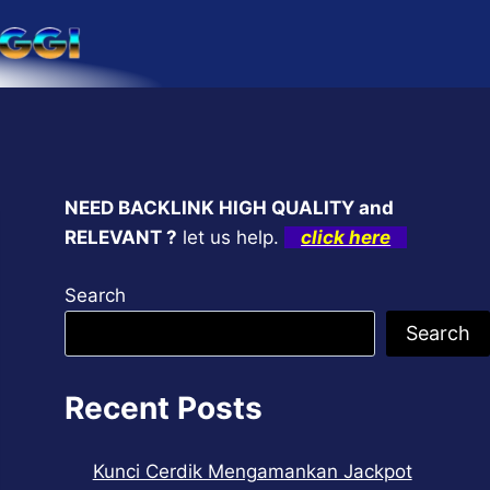
NEED BACKLINK HIGH QUALITY and
RELEVANT ?
let us help.
click here
Search
Search
Recent Posts
Kunci Cerdik Mengamankan Jackpot