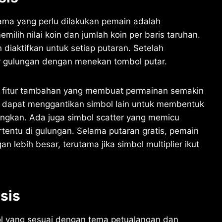
tama yang perlu dilakukan pemain adalah
lih nilai koin dan jumlah koin per baris taruhan.
 diaktifkan untuk setiap putaran. Setelah
 gulungan dengan menekan tombol putar.
apa fitur tambahan yang membuat permainan semakin
ng dapat menggantikan simbol lain untuk membentuk
gkan. Ada juga simbol scatter yang memicu
rtentu di gulungan. Selama putaran gratis, pemain
lebih besar, terutama jika simbol multiplier ikut
sis
ol yang sesuai dengan tema petualangan dan