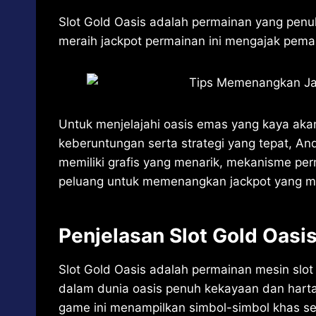
h
a
e
e
k
i
a
c
s
l
y
n
Slot Gold Oasis adalah permainan yang pen
t
e
s
e
p
e
meraih jackpot permainan ini mengajak pema
s
b
e
g
e
A
o
n
r
p
o
g
a
p
k
e
m
r
Untuk menjelajahi oasis emas yang kaya aka
keberuntungan serta strategi yang tepat, An
memiliki grafis yang menarik, mekanisme pe
peluang untuk memenangkan jackpot yang m
Penjelasan Slot Gold Oasi
Slot Gold Oasis
adalah permainan mesin slo
dalam dunia oasis penuh kekayaan dan hart
game ini menampilkan simbol-simbol khas se