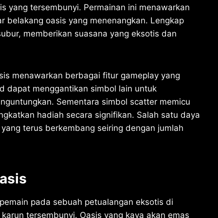
s yang tersembunyi. Permainan ini menawarkan
ar belakang oasis yang menenangkan. Lengkap
 subur, memberikan suasana yang eksotis dan
asis menawarkan berbagai fitur gameplay yang
d dapat menggantikan simbol lain untuk
guntungkan. Sementara simbol scatter memicu
gkatkan hadiah secara signifikan. Salah satu daya
if yang terus berkembang seiring dengan jumlah
asis
emain pada sebuah petualangan eksotis di
 karun tersembunyi. Oasis yang kaya akan emas