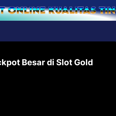
pot Besar di Slot Gold