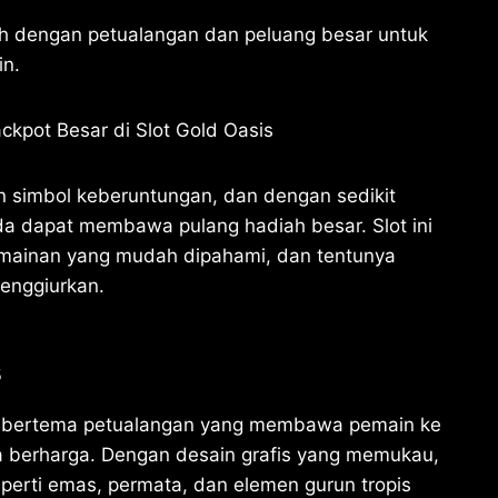
uh dengan petualangan dan peluang besar untuk
in.
n simbol keberuntungan, dan dengan sedikit
da dapat membawa pulang hadiah besar. Slot ini
rmainan yang mudah dipahami, dan tentunya
enggiurkan.
s
t bertema petualangan yang membawa pemain ke
a berharga. Dengan desain grafis yang memukau,
perti emas, permata, dan elemen gurun tropis