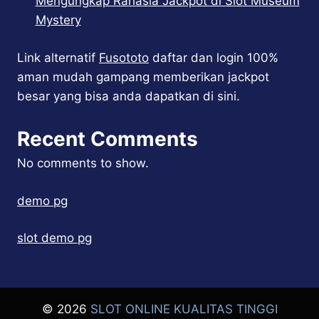
Mengungkap Rahasia Jackpot di Slot Museum
Mystery
Link alternatif
Fusototo
daftar dan login 100%
aman mudah gampang memberikan jackpot
besar yang bisa anda dapatkan di sini.
Recent Comments
No comments to show.
demo pg
slot demo pg
© 2026
SLOT ONLINE KUALITAS TINGGI