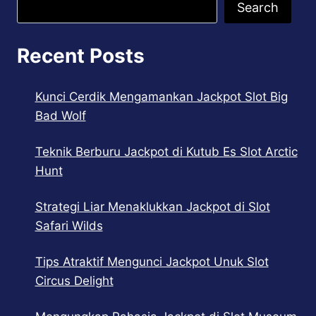
Search
Recent Posts
Kunci Cerdik Mengamankan Jackpot Slot Big
Bad Wolf
Teknik Berburu Jackpot di Kutub Es Slot Arctic
Hunt
Strategi Liar Menaklukkan Jackpot di Slot
Safari Wilds
Tips Atraktif Mengunci Jackpot Unuk Slot
Circus Delight