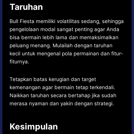
Taruhan
Bull Fiesta memiliki volatilitas sedang, sehingga
pengelolaan modal sangat penting agar Anda
bisa bermain lebih lama dan memaksimalkan
peluang menang. Mulailah dengan taruhan
kecil untuk mengenal pola permainan dan fitur-
fiturnya.
Tetapkan batas kerugian dan target
kemenangan agar bermain tetap terkendali.
Naikkan taruhan secara bertahap jika sudah
merasa nyaman dan yakin dengan strategi.
Kesimpulan