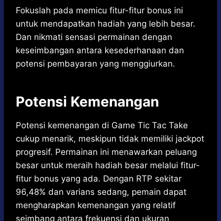
Fokuslah pada memicu fitur-fitur bonus ini
untuk mendapatkan hadiah yang lebih besar.
Dan nikmati sensasi permainan dengan
keseimbangan antara kesederhanaan dan
potensi pembayaran yang menggiurkan.
Potensi Kemenangan
Potensi kemenangan di Game Tic Tac Take
cukup menarik, meskipun tidak memiliki jackpot
progresif. Permainan ini menawarkan peluang
besar untuk meraih hadiah besar melalui fitur-
fitur bonus yang ada. Dengan RTP sekitar
96,48% dan varians sedang, pemain dapat
mengharapkan kemenangan yang relatif
seimbang antara frekuensi dan ukuran