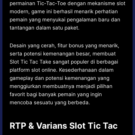
permainan Tic-Tac-Toe dengan mekanisme slot
modern, game ini berhasil menarik perhatian
pemain yang menyukai pengalaman baru dan
tantangan dalam satu paket.
Desain yang cerah, fitur bonus yang menarik,
serta potensi kemenangan besar, membuat
Slot Tic Tac Take sangat populer di berbagai
platform slot online. Kesederhanaan dalam
gameplay dan potensi kemenangan yang
menggiurkan membuatnya menjadi pilihan
favorit bagi banyak pemain yang ingin
mencoba sesuatu yang berbeda.
RTP & Varians Slot Tic Tac