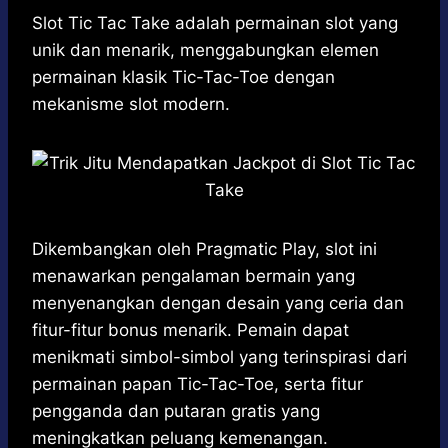
h
a
e
e
k
i
a
c
s
l
y
n
Slot Tic Tac Take adalah permainan slot yang
t
e
s
e
p
e
unik dan menarik, menggabungkan elemen
s
b
e
g
e
permainan klasik Tic-Tac-Toe dengan
A
o
n
r
mekanisme slot modern.
p
o
g
a
p
k
e
m
r
Dikembangkan oleh Pragmatic Play, slot ini
menawarkan pengalaman bermain yang
menyenangkan dengan desain yang ceria dan
fitur-fitur bonus menarik. Pemain dapat
menikmati simbol-simbol yang terinspirasi dari
permainan papan Tic-Tac-Toe, serta fitur
pengganda dan putaran gratis yang
meningkatkan peluang kemenangan.