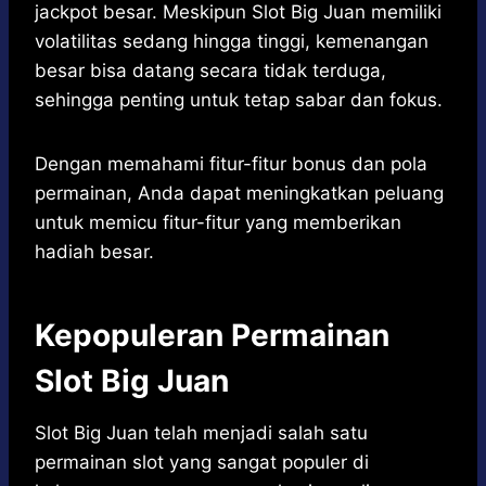
jackpot besar. Meskipun Slot Big Juan memiliki
volatilitas sedang hingga tinggi, kemenangan
besar bisa datang secara tidak terduga,
sehingga penting untuk tetap sabar dan fokus.
Dengan memahami fitur-fitur bonus dan pola
permainan, Anda dapat meningkatkan peluang
untuk memicu fitur-fitur yang memberikan
hadiah besar.
Kepopuleran Permainan
Slot Big Juan
Slot Big Juan telah menjadi salah satu
permainan slot yang sangat populer di