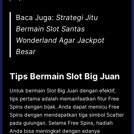
Baca Juga:
Strategi Jitu
Bermain Slot Santas
Wonderland Agar Jackpot
Besar
Tips Bermain Slot Big Juan
Untuk bermain Slot Big Juan dengan efektif,
tips pertama adalah memanfaatkan fitur Free
Spins dengan bijak. Anda dapat memicu Free
Spins dengan mendapatkan tiga simbol Scatter
pada gulungan. Selama Free Spins, hadiah
Anda bisa meningkat dengan adanya