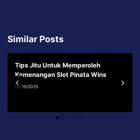
Similar Posts
Tips Jitu Untuk Memperoleh
Kemenangan Slot Pinata Wins
08/15/2025