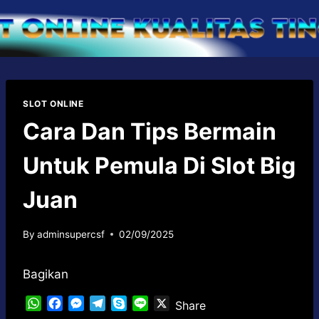
Skip
to
content
SLOT ONLINE
Cara Dan Tips Bermain
Untuk Pemula Di Slot Big
Juan
By
adminsupercsf
02/09/2025
Bagikan
W
F
M
T
S
L
X
Share