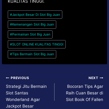
KUALITAS TINGGI
.
Post
#
Jackpot Besar Di Slot Big Juan
Tags:
#
Kemenangan Slot Big Juan
#
Permainan Slot Big Juan
#
SLOT ONLINE KUALITAS TINGGI
#
Tips Bermain Slot Big Juan
Post
PREVIOUS
NEXT
Strategi Jitu Bermain
Bocoran Tips Agar
navigation
Slot Santas
Raih Cuan Besar di
Wonderland Agar
Slot Book Of Fallen
Jackpot Besar