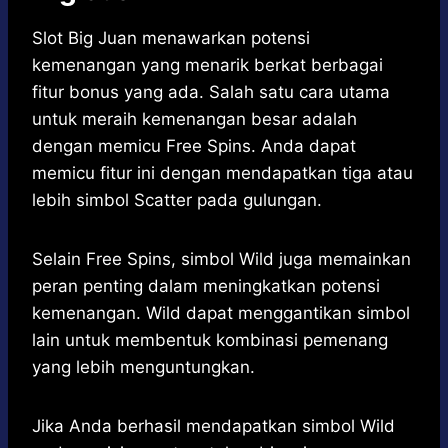
Slot Big Juan menawarkan potensi
kemenangan yang menarik berkat berbagai
fitur bonus yang ada. Salah satu cara utama
untuk meraih kemenangan besar adalah
dengan memicu Free Spins. Anda dapat
memicu fitur ini dengan mendapatkan tiga atau
lebih simbol Scatter pada gulungan.
Selain Free Spins, simbol Wild juga memainkan
peran penting dalam meningkatkan potensi
kemenangan. Wild dapat menggantikan simbol
lain untuk membentuk kombinasi pemenang
yang lebih menguntungkan.
Jika Anda berhasil mendapatkan simbol Wild