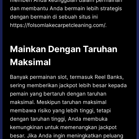
memberi Anda keunggulan dalam permainan
dan membantu Anda bermain lebih strategis
dengan bermain di sebuah situs ini
https://folsomlakecarpetcleaning.com/
.
Mainkan Dengan Taruhan
Maksimal
Banyak permainan slot, termasuk Reel Banks,
sering memberikan jackpot lebih besar kepada
pemain yang bertaruh dengan taruhan
maksimal. Meskipun taruhan maksimal
membawa risiko yang lebih tinggi, tetapi
dengan taruhan tinggi, Anda membuka
kemungkinan untuk memenangkan jackpot
besar. Jika Anda ingin meningkatkan peluang