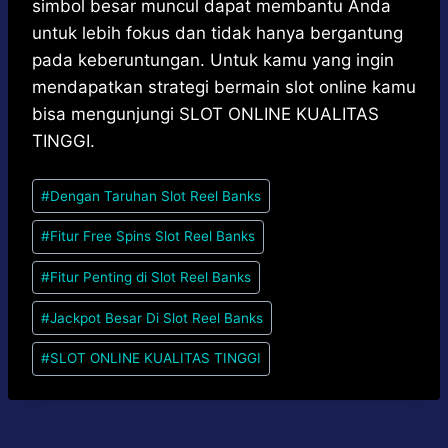
simbol besar muncul dapat membantu Anda
untuk lebih fokus dan tidak hanya bergantung
pada keberuntungan. Untuk kamu yang ingin
mendapatkan strategi bermain slot online kamu
bisa mengunjungi
SLOT ONLINE KUALITAS
TINGGI
.
Post
#
Dengan Taruhan Slot Reel Banks
Tags:
#
Fitur Free Spins Slot Reel Banks
#
Fitur Penting di Slot Reel Banks
#
Jackpot Besar Di Slot Reel Banks
#
SLOT ONLINE KUALITAS TINGGI