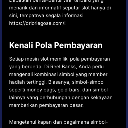
Dapatkan berita-berita viral terbaru yang
menarik dan informatif seputar slot hanya di
sini, tempatnya segala informasi
https://drloriegose.com/
!
Kenali Pola Pembayaran
Setiap mesin slot memiliki pola pembayaran
yang berbeda. Di Reel Banks, Anda perlu
mengenali kombinasi simbol yang memberi
hadiah tertinggi. Biasanya, simbol-simbol
seperti money bags, gold bars, dan simbol
lainnya yang berhubungan dengan kekayaan
memberikan pembayaran besar.
Mengetahui kapan dan bagaimana simbol-