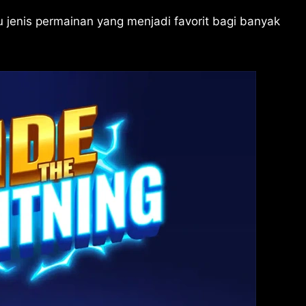
u jenis permainan yang menjadi favorit bagi banyak