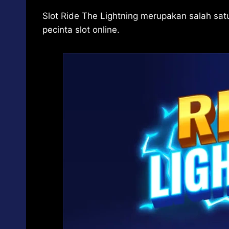
h
a
e
e
k
i
a
c
s
l
y
n
Slot Ride The Lightning merupakan salah sat
t
e
s
e
p
e
pecinta slot online.
s
b
e
g
e
A
o
n
r
p
o
g
a
p
k
e
m
r