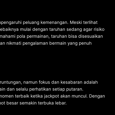
pengaruhi peluang kemenangan. Meski terlihat
baiknya mulai dengan taruhan sedang agar risiko
memahami pola permainan, taruhan bisa disesuaikan
an nikmati pengalaman bermain yang penuh
untungan, namun fokus dan kesabaran adalah
in dan selalu perhatikan setiap putaran.
men terbaik ketika jackpot akan muncul. Dengan
pot besar semakin terbuka lebar.