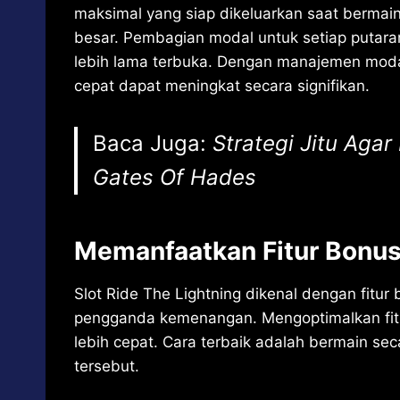
maksimal yang siap dikeluarkan saat bermain
besar. Pembagian modal untuk setiap putara
lebih lama terbuka. Dengan manajemen moda
cepat dapat meningkat secara signifikan.
Baca Juga:
Strategi Jitu Agar
Gates Of Hades
Memanfaatkan Fitur Bonu
Slot Ride The Lightning dikenal dengan fitur
pengganda kemenangan. Mengoptimalkan fitur 
lebih cepat. Cara terbaik adalah bermain se
tersebut.