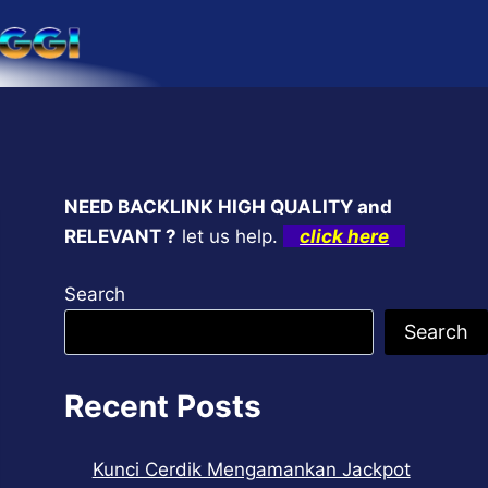
NEED BACKLINK HIGH QUALITY and
RELEVANT ?
let us help.
click here
Search
Search
Recent Posts
Kunci Cerdik Mengamankan Jackpot