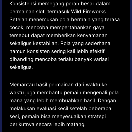
Konsistensi memegang peran besar dalam
permainan slot, termasuk Wild Fireworks.
Setelah menemukan pola bermain yang terasa
cocok, mencoba mempertahankan gaya
tersebut dapat memberikan kenyamanan
sekaligus kestabilan. Pola yang sederhana
namun konsisten sering kali lebih efektif
dibanding mencoba terlalu banyak variasi
sekaligus.
Memantau hasil permainan dari waktu ke
waktu juga membantu pemain mengenali pola
mana yang lebih membuahkan hasil. Dengan
melakukan evaluasi kecil setelah beberapa
sesi, pemain bisa menyesuaikan strategi
berikutnya secara lebih matang.