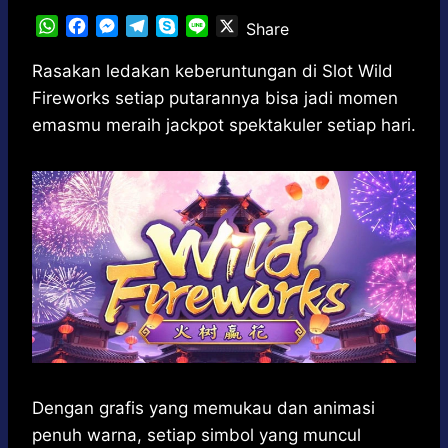
W
F
M
T
S
L
X
Share
h
a
e
e
k
i
a
c
s
l
y
n
Rasakan ledakan keberuntungan di Slot Wild
t
e
s
e
p
e
Fireworks setiap putarannya bisa jadi momen
s
b
e
g
e
emasmu meraih jackpot spektakuler setiap hari.
A
o
n
r
p
o
g
a
p
k
e
m
r
Dengan grafis yang memukau dan animasi
penuh warna, setiap simbol yang muncul