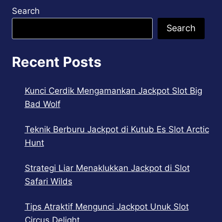
Search
Search
Recent Posts
Kunci Cerdik Mengamankan Jackpot Slot Big
Bad Wolf
Teknik Berburu Jackpot di Kutub Es Slot Arctic
Hunt
Strategi Liar Menaklukkan Jackpot di Slot
Safari Wilds
Tips Atraktif Mengunci Jackpot Unuk Slot
Circus Delight