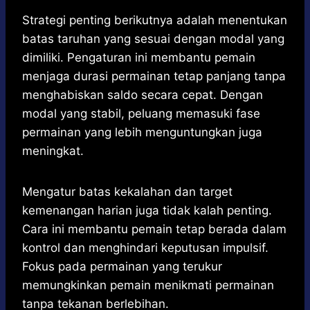
Strategi penting berikutnya adalah menentukan
batas taruhan yang sesuai dengan modal yang
dimiliki. Pengaturan ini membantu pemain
menjaga durasi permainan tetap panjang tanpa
menghabiskan saldo secara cepat. Dengan
modal yang stabil, peluang memasuki fase
permainan yang lebih menguntungkan juga
meningkat.
Mengatur batas kekalahan dan target
kemenangan harian juga tidak kalah penting.
Cara ini membantu pemain tetap berada dalam
kontrol dan menghindari keputusan impulsif.
Fokus pada permainan yang terukur
memungkinkan pemain menikmati permainan
tanpa tekanan berlebihan.