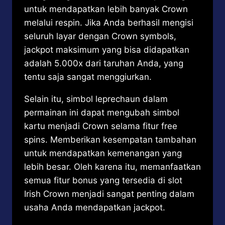
untuk mendapatkan lebih banyak Crown
melalui respin. Jika Anda berhasil mengisi
seluruh layar dengan Crown symbols,
jackpot maksimum yang bisa didapatkan
adalah 5.000x dari taruhan Anda, yang
tentu saja sangat menggiurkan.
Selain itu, simbol leprechaun dalam
permainan ini dapat mengubah simbol
kartu menjadi Crown selama fitur free
spins. Memberikan kesempatan tambahan
untuk mendapatkan kemenangan yang
lebih besar. Oleh karena itu, memanfaatkan
semua fitur bonus yang tersedia di slot
Irish Crown menjadi sangat penting dalam
usaha Anda mendapatkan jackpot.