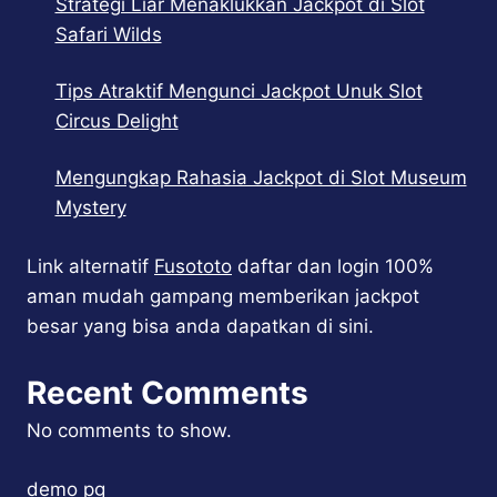
Strategi Liar Menaklukkan Jackpot di Slot
Safari Wilds
Tips Atraktif Mengunci Jackpot Unuk Slot
Circus Delight
Mengungkap Rahasia Jackpot di Slot Museum
Mystery
Link alternatif
Fusototo
daftar dan login 100%
aman mudah gampang memberikan jackpot
besar yang bisa anda dapatkan di sini.
Recent Comments
No comments to show.
demo pg