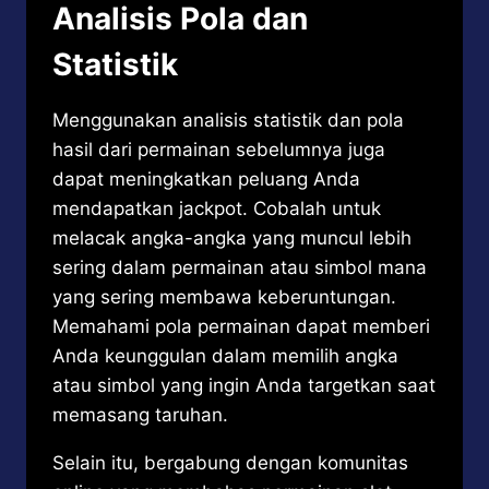
Analisis Pola dan
Statistik
Menggunakan analisis statistik dan pola
hasil dari permainan sebelumnya juga
dapat meningkatkan peluang Anda
mendapatkan jackpot. Cobalah untuk
melacak angka-angka yang muncul lebih
sering dalam permainan atau simbol mana
yang sering membawa keberuntungan.
Memahami pola permainan dapat memberi
Anda keunggulan dalam memilih angka
atau simbol yang ingin Anda targetkan saat
memasang taruhan.
Selain itu, bergabung dengan komunitas