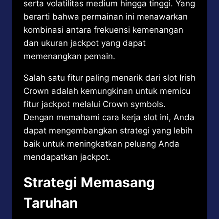
serta volatilitas medium hingga tinggi. Yang
berarti bahwa permainan ini menawarkan
kombinasi antara frekuensi kemenangan
dan ukuran jackpot yang dapat
memenangkan pemain.
Salah satu fitur paling menarik dari slot Irish
Crown adalah kemungkinan untuk memicu
fitur jackpot melalui Crown symbols.
Dengan memahami cara kerja slot ini, Anda
dapat mengembangkan strategi yang lebih
baik untuk meningkatkan peluang Anda
mendapatkan jackpot.
Strategi Memasang
Taruhan