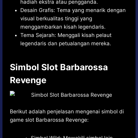
hadiah ekstra atau pengganda.
Desain Grafis: Tema yang menarik dengan
visual berkualitas tinggi yang
menggambarkan kisah legendaris.
Tema Sejarah: Menggali kisah pelaut
legendaris dan petualangan mereka.
Simbol Slot Barbarossa
Revenge
Berikut adalah penjelasan mengenai simbol di
game slot Barbarossa Revenge: