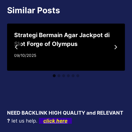
Similar Posts
Strategi Bermain Agar Jackpot di
Slot Forge of Olympus
09/10/2025
NEED BACKLINK HIGH QUALITY and RELEVANT
?
let us help.
click here