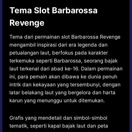
Tema Slot Barbarossa
Revenge
Tema dari permainan slot
Barbarossa Revenge
mengambil inspirasi dari era legenda dan
petualangan laut, berfokus pada karakter
terkemuka seperti Barbarossa, seorang bajak
laut terkenal dari abad ke-16. Dalam permainan
ini, para pemain akan dibawa ke dunia penuh
intrik dan kekayaan yang tersembunyi, dengan
latar belakang laut yang bergelora dan harta
karun yang menunggu untuk ditemukan.
Grafis yang mendetail dan simbol-simbol
tematik, seperti kapal bajak laut dan peta