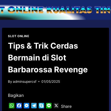
Skip
to
content
SLOT ONLINE
Tips & Trik Cerdas
Bermain di Slot
Barbarossa Revenge
By
adminsupercsf
01/05/2025
Bagikan
W
F
M
T
S
L
X
Share