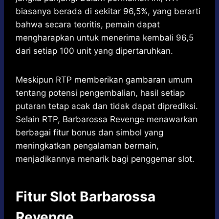
biasanya berada di sekitar 96,5%, yang berarti
bahwa secara teoritis, pemain dapat
mengharapkan untuk menerima kembali 96,5
dari setiap 100 unit yang dipertaruhkan.
Meskipun RTP memberikan gambaran umum
tentang potensi pengembalian, hasil setiap
putaran tetap acak dan tidak dapat diprediksi.
Selain RTP, Barbarossa Revenge menawarkan
berbagai fitur bonus dan simbol yang
meningkatkan pengalaman bermain,
menjadikannya menarik bagi penggemar slot.
Fitur Slot Barbarossa
Revenge