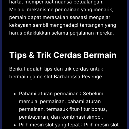
harta, memperkuat nuansa petualangan.
Melalui mekanisme permainan yang menarik,
pemain dapat merasakan sensasi mengejar
kekayaan sambil menghadapi tantangan yang
harus ditaklukkan selama perjalanan mereka.
Tips & Trik Cerdas Bermain
Berikut adalah tips dan trik cerdas untuk
bermain game slot Barbarossa Revenge:
Pahami aturan permainan : Sebelum
memulai permainan, pahami aturan
permainan, termasuk fitur-fitur bonus,
pembayaran, dan kombinasi simbol.
Pilih mesin slot yang tepat : Pilih mesin slot