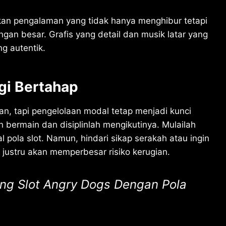
an pengalaman yang tidak hanya menghibur tetapi
n besar. Grafis yang detail dan musik latar yang
g autentik.
gi Bertahap
n, tapi pengelolaan modal tetap menjadi kunci
 bermain dan disiplinlah mengikutinya. Mulailah
 pola slot. Namun, hindari sikap serakah atau ingin
 justru akan memperbesar risiko kerugian.
g Slot Angry Dogs Dengan Pola