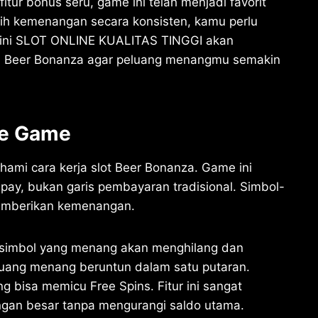
itur bonus seru, game ini telah menjadi favorit
ih kemenangan secara konsisten, kamu perlu
ini
SLOT ONLINE KUALITAS TINGGI
akan
ain Beer Bonanza agar peluang menangmu semakin
me Game
ami cara kerja slot Beer Bonanza. Game ini
pay, bukan garis pembayaran tradisional. Simbol-
emberikan kemenangan.
ana simbol yang menang akan menghilang dan
luang menang beruntun dalam satu putaran.
g bisa memicu Free Spins. Fitur ini sangat
ngan besar tanpa mengurangi saldo utama.