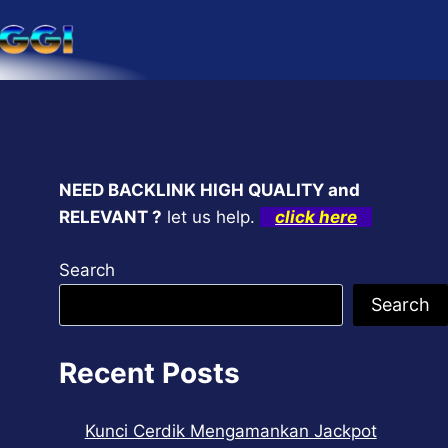
NEED BACKLINK HIGH QUALITY and
RELEVANT ?
let us help.
click here
Search
Search
Recent Posts
Kunci Cerdik Mengamankan Jackpot