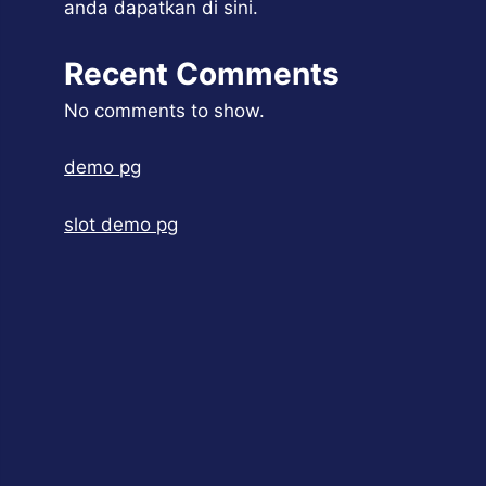
anda dapatkan di sini.
Recent Comments
No comments to show.
demo pg
slot demo pg