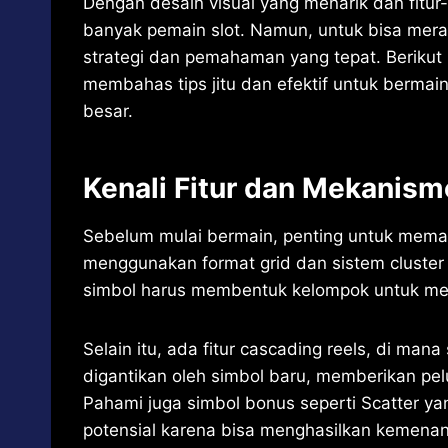
Dengan desain visual yang menarik dan fitur-f
banyak pemain slot. Namun, untuk bisa mera
strategi dan pemahaman yang tepat. Berikut 
membahas tips jitu dan efektif untuk berm
besar.
Kenali Fitur dan Mekanis
Sebelum mulai bermain, penting untuk memah
menggunakan format grid dan sistem cluster 
simbol harus membentuk kelompok untuk m
Selain itu, ada fitur cascading reels, di m
digantikan oleh simbol baru, memberikan pe
Pahami juga simbol bonus seperti Scatter yan
potensial karena bisa menghasilkan kemena