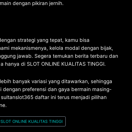
main dengan pikiran jernih.
engan strategi yang tepat, kamu bisa
ami mekanismenya, kelola modal dengan bijak,
nggung jawab. Segera temukan berita terbaru dan
a hanya di
SLOT ONLINE KUALITAS TINGGI
.
lebih banyak variasi yang ditawarkan, sehingga
i dengan preferensi dan gaya bermain masing-
n
sultanslot365 daftar
ini terus menjadi pilihan
ne.
#
SLOT ONLINE KUALITAS TINGGI