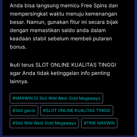
Anda bisa langsung memicu Free Spins dan
mempersingkat waktu menuju kemenangan
besar. Namun, gunakan fitur ini secara bijak
dengan memastikan saldo anda dalam
keadaan stabil sebelum membeli putaran
bonus.
Ikuti terus
SLOT ONLINE KUALITAS TINGGI
agar Anda tidak ketinggalan info penting
lainnya.
Post
#
MAXWIN DI Slot Wild West Gold Megaways
Tags:
#
Slot gacor
#
SLOT ONLINE KUALITAS TINGGI
#
Slot Wild West Gold Megaways
#
TRIK MAXWIN