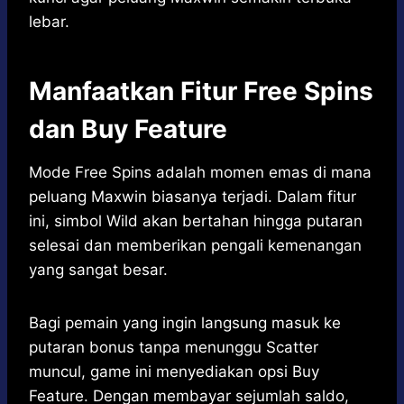
lebar.
Manfaatkan Fitur Free Spins
dan Buy Feature
Mode Free Spins adalah momen emas di mana
peluang Maxwin biasanya terjadi. Dalam fitur
ini, simbol Wild akan bertahan hingga putaran
selesai dan memberikan pengali kemenangan
yang sangat besar.
Bagi pemain yang ingin langsung masuk ke
putaran bonus tanpa menunggu Scatter
muncul, game ini menyediakan opsi Buy
Feature. Dengan membayar sejumlah saldo,