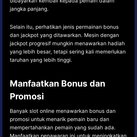
dibayarkan kembali kepada pemain dalam
jangka panjang.
Selain itu, perhatikan jenis permainan bonus
dan jackpot yang ditawarkan. Mesin dengan
jackpot progresif mungkin menawarkan hadiah
yang lebih besar, tetapi sering kali memerlukan
taruhan yang lebih tinggi.
Manfaatkan Bonus dan
Promosi
Banyak slot online menawarkan bonus dan
promosi untuk menarik pemain baru dan
mempertahankan pemain yang sudah ada.
Manfaatkan penawaran ini untuk meningkatkan