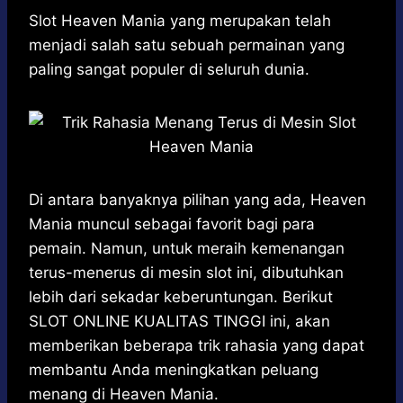
h
a
e
e
k
i
a
c
s
l
y
n
Slot Heaven Mania yang merupakan telah
t
e
s
e
p
e
menjadi salah satu sebuah permainan yang
s
b
e
g
e
paling sangat populer di seluruh dunia.
A
o
n
r
p
o
g
a
p
k
e
m
r
Di antara banyaknya pilihan yang ada, Heaven
Mania muncul sebagai favorit bagi para
pemain. Namun, untuk meraih kemenangan
terus-menerus di mesin slot ini, dibutuhkan
lebih dari sekadar keberuntungan. Berikut
SLOT ONLINE KUALITAS TINGGI
ini, akan
memberikan beberapa trik rahasia yang dapat
membantu Anda meningkatkan peluang
menang di Heaven Mania.