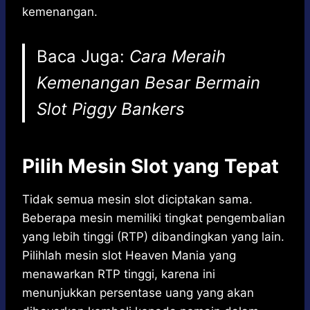
kemenangan.
Baca Juga:
Cara Meraih
Kemenangan Besar Bermain
Slot Piggy Bankers
Pilih Mesin Slot yang Tepat
Tidak semua mesin slot diciptakan sama.
Beberapa mesin memiliki tingkat pengembalian
yang lebih tinggi (RTP) dibandingkan yang lain.
Pilihlah mesin slot Heaven Mania yang
menawarkan RTP tinggi, karena ini
menunjukkan persentase uang yang akan