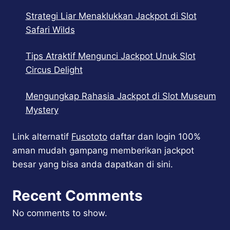
Strategi Liar Menaklukkan Jackpot di Slot
Safari Wilds
Tips Atraktif Mengunci Jackpot Unuk Slot
Circus Delight
Mengungkap Rahasia Jackpot di Slot Museum
Mystery
Link alternatif
Fusototo
daftar dan login 100%
aman mudah gampang memberikan jackpot
besar yang bisa anda dapatkan di sini.
Recent Comments
No comments to show.